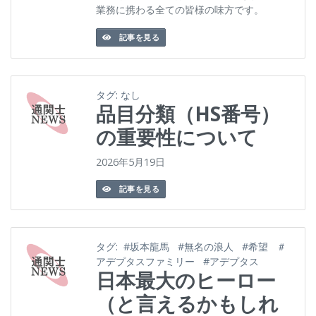
業務に携わる全ての皆様の味方です。
記事を見る
タグ:
なし
品目分類（HS番号）
の重要性について
2026年5月19日
記事を見る
タグ:
#坂本龍馬
#無名の浪人
#希望
＃
アデプタスファミリー
#アデプタス
日本最大のヒーロー
（と言えるかもしれ