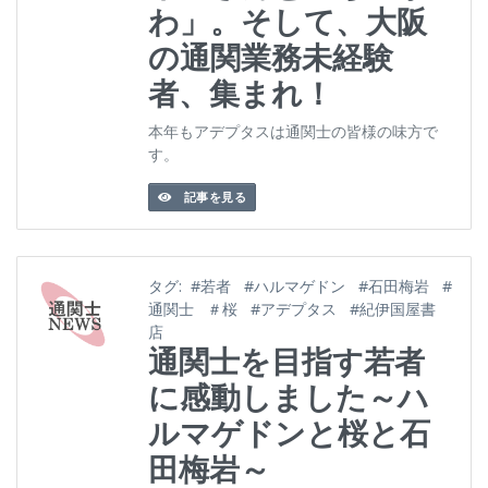
わ」。そして、大阪
の通関業務未経験
者、集まれ！
本年もアデプタスは通関士の皆様の味方で
す。
記事を見る
タグ:
#若者
#ハルマゲドン
#石田梅岩
#
通関士
＃桜
#アデプタス
#紀伊国屋書
店
通関士を目指す若者
に感動しました～ハ
ルマゲドンと桜と石
田梅岩～