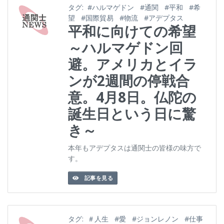
タグ:
#ハルマゲドン
#通関
#平和
#希
望
#国際貿易
#物流
#アデプタス
平和に向けての希望
～ハルマゲドン回
避。アメリカとイラ
ンが2週間の停戦合
意。4月8日。仏陀の
誕生日という日に驚
き～
本年もアデプタスは通関士の皆様の味方で
す。
記事を見る
タグ:
＃人生
#愛
#ジョンレノン
#仕事