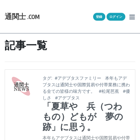
Skip to content
ホーム
通関士
.COM
登録
ログイン
通キャリとは
求人一覧
記事一覧
通関Ｑ＆Ａ
通関士NEWS
タグ:
#アデプタスファミリー
本年もアデ
プタスは通関士や国際貿易や付帯業務に携わ
HSコード
る全ての皆様の味方です。
#松尾芭蕉
#優
しさ
#アデプタス
「夏草や 兵（つわ
ユーザー登録
もの）どもが 夢の
ログイン
跡」に思う。
本年もアデプタスは通関士や国際貿易や付帯