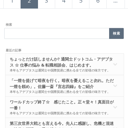
1
2
3
4
5
6
…
検索
最近の記事
ちょっとだけ話しませんか? 通関士ドットコム・アデプタ
ス ☆ 仕事の悩み & 転職相談会、はじめます。
本年もアデプタスは通関士や国際貿易に携わる全ての皆様の味方です。
「一燈を提げて暗夜を行く。暗夜を憂えること勿れ。ただ
一燈を頼め」。佐藤一斎『言志四録』をご紹介
本年もアデプタスは通関士や国際貿易に携わる全ての皆様の味方です。
ワールドカップ終了☆ 感じたこと。正々堂々！真面目が
一番！
本年もアデプタスは通関士や国際貿易に携わる全ての皆様の味方です。
第三次世界大戦とも言える今。先人に感謝し、危機と混迷