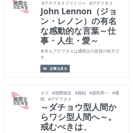
#アデプタスファミリー
#アデプタス
John Lennon（ジョ
ン・レノン）の有名
な感動的な言葉～仕
事・人生・愛～
本年もアデプタスは通関士の皆様の味方で
す。
記事を見る
タグ:
#国際物流
#挑戦
#渡部昇一
#通
関
#アデプタス
～ダチョウ型人間か
らワシ型人間へ～。
戒むべきは、