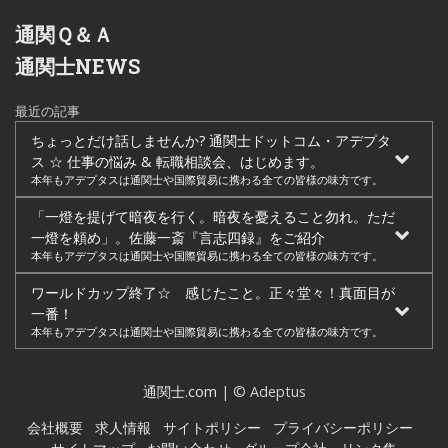
通関Ｑ＆Ａ
通関士NEWS
最近の記事
ちょっとだけ話しませんか? 通関士ドットコム・アデプタ
ス ☆ 仕事の悩み & 転職相談会、はじめます。
本年もアデプタスは通関士や国際貿易に携わる全ての皆様の味方です。
「一燈を提げて暗夜を行く。暗夜を憂えること勿れ。ただ
一燈を頼め」。佐藤一斎『言志四録』をご紹介
本年もアデプタスは通関士や国際貿易に携わる全ての皆様の味方です。
ワールドカップ終了☆ 感じたこと。正々堂々！真面目が
一番！
本年もアデプタスは通関士や国際貿易に携わる全ての皆様の味方です。
通関士.com
| © Adeptus
会社概要
求人情報
サイトポリシー
プライバシーポリシー