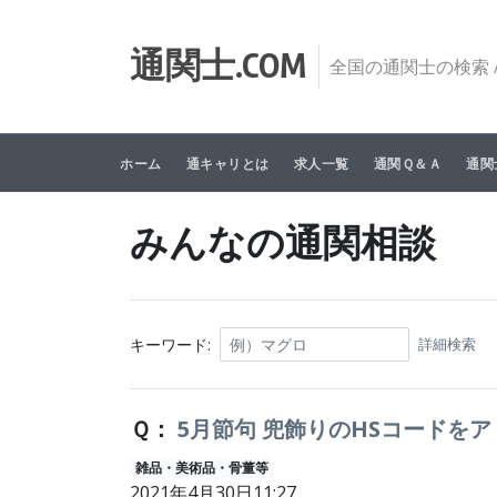
Skip to content
通関士.COM
全国の通関士の検索 /
ホーム
通キャリとは
求人一覧
通関Ｑ＆Ａ
通関
みんなの通関相談
キーワード:
詳細検索
Ｑ：
5月節句 兜飾りのHSコードを
雑品・美術品・骨董等
2021年4月30日11:27