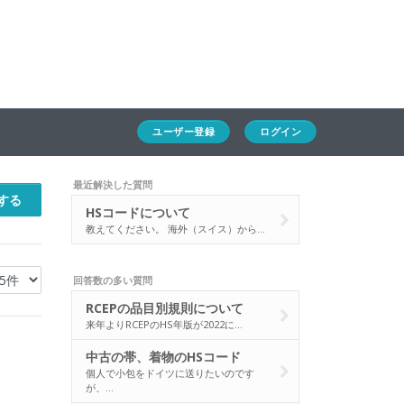
ホーム
ユーザー登録
ログイン
通キャリとは
求人一覧
ユーザー登録
ログイン
通関Ｑ＆Ａ
最近解決した質問
する
通関士NEWS
HSコードについて
教えてください。 海外（スイス）から…
HSコード
回答数の多い質問
RCEPの品目別規則について
来年よりRCEPのHS年版が2022に…
中古の帯、着物のHSコード
個人で小包をドイツに送りたいのです
が、…