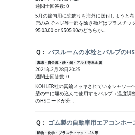
通関士回答数: 0
5月の節句用に兜飾りを海外に送付しようと考
兜のみでネジ等一部を除き殆どはプラスチッ
95.03.00 or 9505.90のどちらか…
Ｑ：
バスルームの水栓とバルブのH
真珠・貴金属・鉄・銅・アルミ等卑金属
2021年2月28日20:25
通関士回答数: 0
KOHLER社の真鍮メッキされているシャワ
壁の中に埋め込んで使用するバルブ（温度調
のHSコードが分…
Ｑ：
ゴム製の自動車用エアコンホー
鉱物・化学・プラスティック・ゴム等