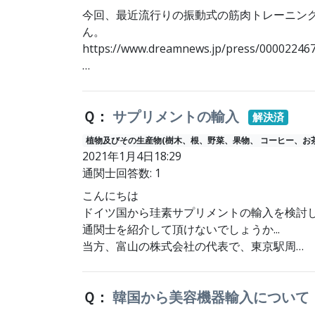
今回、最近流行りの振動式の筋肉トレーニン
ん。
https://www.dreamnews.jp/press/00002246
…
Ｑ：
サプリメントの輸入
解決済
植物及びその生産物(樹木、根、野菜、果物、 コーヒー、お
2021年1月4日18:29
通関士回答数: 1
こんにちは
ドイツ国から珪素サプリメントの輸入を検討
通関士を紹介して頂けないでしょうか...
当方、富山の株式会社の代表で、東京駅周…
Ｑ：
韓国から美容機器輸入について