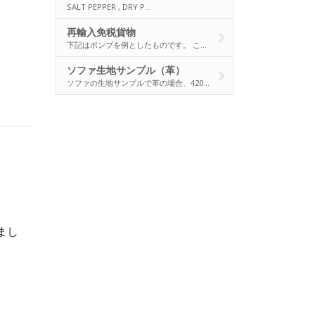
SALT PEPPER , DRY P…
再輸入免税貨物
下記はポンプを例としたものです。 こ…
。
ソファ生地サンプル（革）
ソファの生地サンプルで革の場合、420…
まし