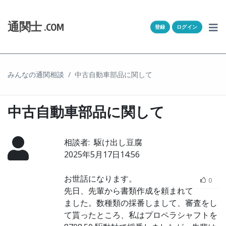
Skip to content
ホーム
通関士
.COM
登録
ログイン
通キャリとは
求人一覧
みんなの通関相談
中古自動車部品に関して
通関Ｑ＆Ａ
中古自動車部品に関して
通関士NEWS
相談者:
HSコード
駆け出し豆腐
2025年5月17日14:56
ユーザー登録
お世話になります。
0
先日、先輩から書類作成を頼まれて
ログイン
ました。数種類の採番しまして、審査をし
て貰ったところ、私はプロペラシャフトを