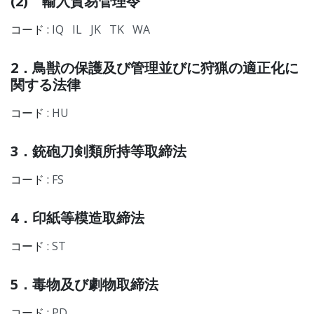
(2) 輸入貿易管理令
コード :
IQ
IL
JK
TK
WA
2．鳥獣の保護及び管理並びに狩猟の適正化に
関する法律
コード :
HU
3．銃砲刀剣類所持等取締法
コード :
FS
4．印紙等模造取締法
コード :
ST
5．毒物及び劇物取締法
コード :
PD