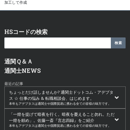
加工して作成
HSコードの検索
通関Ｑ＆Ａ
通関士NEWS
最近の記事
ちょっとだけ話しませんか? 通関士ドットコム・アデプタ
ス ☆ 仕事の悩み & 転職相談会、はじめます。
本年もアデプタスは通関士や国際貿易に携わる全ての皆様の味方です。
「一燈を提げて暗夜を行く。暗夜を憂えること勿れ。ただ
一燈を頼め」。佐藤一斎『言志四録』をご紹介
本年もアデプタスは通関士や国際貿易に携わる全ての皆様の味方です。