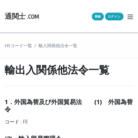
Skip to content
ホーム
通関士
.COM
登録
ログイン
通キャリとは
求人一覧
HSコード一覧
輸入関係他法令一覧
通関Ｑ＆Ａ
輸出入関係他法令一覧
通関士NEWS
HSコード
1．外国為替及び外国貿易法 (1) 外国為替
ユーザー登録
令
ログイン
コード :
FE