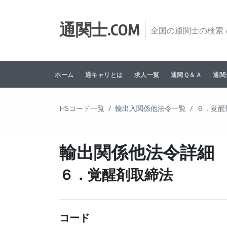
Skip to content
通関士.COM
全国の通関士の検索 /
ホーム
通キャリとは
求人一覧
通関Ｑ＆Ａ
通関
HSコード一覧
輸出入関係他法令一覧
６．覚醒
輸出関係他法令詳細
６．覚醒剤取締法
コード