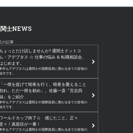
関士NEWS
近の記事
ちょっとだけ話しませんか? 通関士ドットコ
ム・アデプタス ☆ 仕事の悩み & 転職相談会、
はじめます。
本年もアデプタスは通関士や国際貿易に携わる全ての皆様の
味方です。
「一燈を提げて暗夜を行く。暗夜を憂えること
勿れ。ただ一燈を頼め」。佐藤一斎『言志四
録』をご紹介
本年もアデプタスは通関士や国際貿易に携わる全ての皆様の
味方です。
ワールドカップ終了☆ 感じたこと。正々
堂々！真面目が一番！
本年もアデプタスは通関士や国際貿易に携わる全ての皆様の