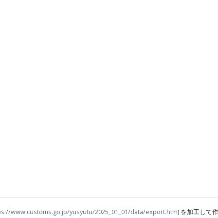
ps://www.customs.go.jp/yusyutu/2025_01_01/data/export.htm
) を加工して