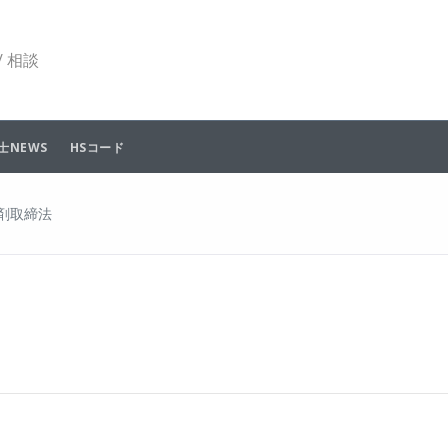
 相談
士NEWS
HSコード
剤取締法