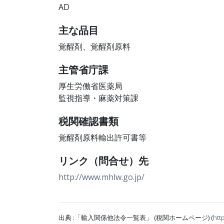
AD
主な品目
覚醒剤、覚醒剤原料
主管省庁課
厚生労働省医薬局
監視指導・麻薬対策課
税関確認書類
覚醒剤原料輸出許可書等
リンク（問合せ）先
http://www.mhlw.go.jp/
出典 :「輸入関係他法令一覧表」 (税関ホームページ) (
htt