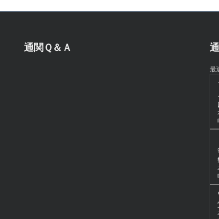
通関Ｑ＆Ａ
通
最