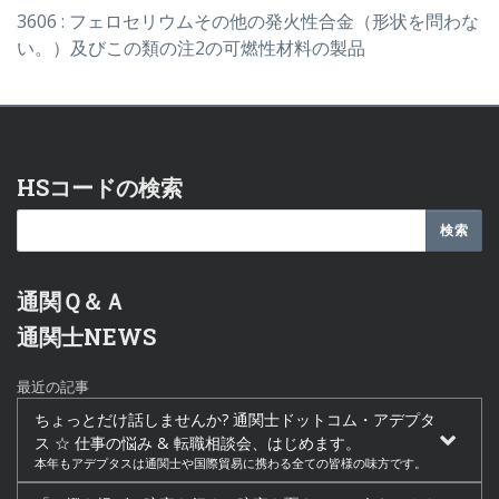
3606 : フェロセリウムその他の発火性合金（形状を問わな
い。）及びこの類の注2の可燃性材料の製品
HSコードの検索
通関Ｑ＆Ａ
通関士NEWS
最近の記事
ちょっとだけ話しませんか? 通関士ドットコム・アデプタ
ス ☆ 仕事の悩み & 転職相談会、はじめます。
本年もアデプタスは通関士や国際貿易に携わる全ての皆様の味方です。