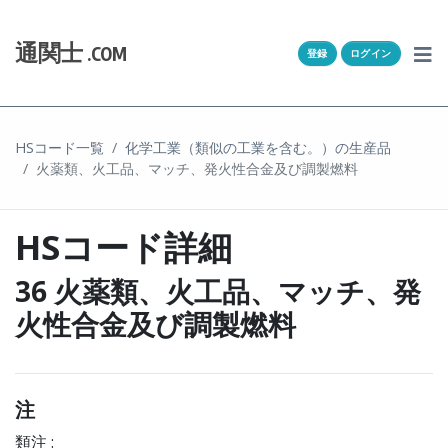
Skip to content
ホーム
通関士
.COM
登録
ログイン
通キャリとは
求人一覧
HSコード一覧
化学工業（類似の工業を含む。）の生産品
火薬類、火工品、マッチ、発火性合金及び調製燃料
通関Ｑ＆Ａ
通関士NEWS
HSコード詳細
HSコード
36 火薬類、火工品、マッチ、発
火性合金及び調製燃料
ユーザー登録
ログイン
注
類注 :