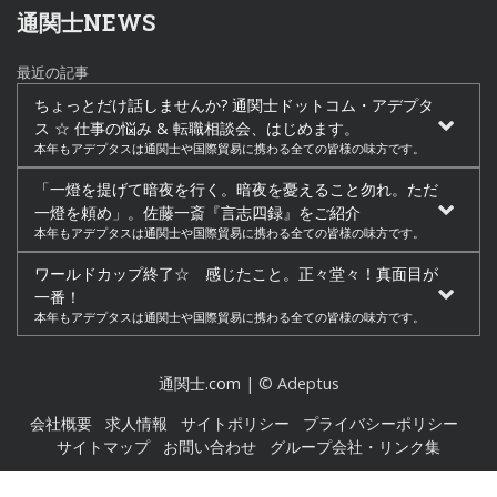
通関士NEWS
最近の記事
ちょっとだけ話しませんか? 通関士ドットコム・アデプタ
ス ☆ 仕事の悩み & 転職相談会、はじめます。
本年もアデプタスは通関士や国際貿易に携わる全ての皆様の味方です。
「一燈を提げて暗夜を行く。暗夜を憂えること勿れ。ただ
一燈を頼め」。佐藤一斎『言志四録』をご紹介
本年もアデプタスは通関士や国際貿易に携わる全ての皆様の味方です。
ワールドカップ終了☆ 感じたこと。正々堂々！真面目が
一番！
本年もアデプタスは通関士や国際貿易に携わる全ての皆様の味方です。
通関士.com
| © Adeptus
会社概要
求人情報
サイトポリシー
プライバシーポリシー
サイトマップ
お問い合わせ
グループ会社・リンク集