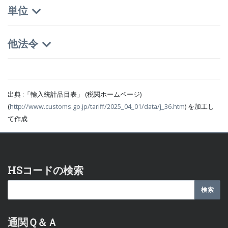
単位
他法令
出典 :「輸入統計品目表」 (税関ホームページ)
(
http://www.customs.go.jp/tariff/2025_04_01/data/j_36.htm
) を加工し
て作成
HSコードの検索
通関Ｑ＆Ａ