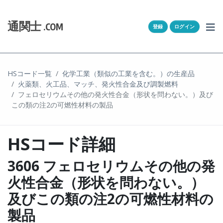
Skip to content
ホーム
通関士
.COM
登録
ログイン
通キャリとは
求人一覧
HSコード一覧
化学工業（類似の工業を含む。）の生産品
火薬類、火工品、マッチ、発火性合金及び調製燃料
通関Ｑ＆Ａ
フェロセリウムその他の発火性合金（形状を問わない。）及び
この類の注2の可燃性材料の製品
通関士NEWS
HSコード詳細
HSコード
3606 フェロセリウムその他の発
ユーザー登録
火性合金（形状を問わない。）
ログイン
及びこの類の注2の可燃性材料の
製品