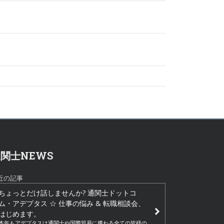
関士NEWS
近の記事
ちょっとだけ話しませんか? 通関士ドットコ
ム・アデプタス ☆ 仕事の悩み & 転職相談会、
はじめます。
本年もアデプタスは通関士や国際貿易に携わる全ての皆様の