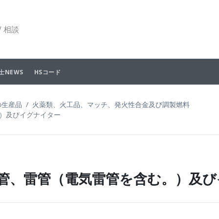
 相談
士NEWS
HSコード
の生産品
火薬類、火工品、マッチ、発火性合金及び調製燃料
）及びイグナイター
、火管、雷管（電気雷管を含む。）及