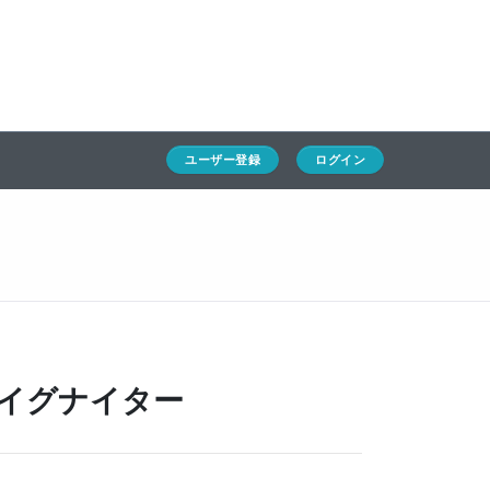
ホーム
ユーザー登録
ログイン
通キャリとは
求人一覧
ユーザー登録
ログイン
通関Ｑ＆Ａ
通関士NEWS
HSコード
びイグナイター