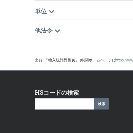
単位
他法令
出典 :「輸入統計品目表」 (税関ホームページ) (
http://ww
HSコードの検索