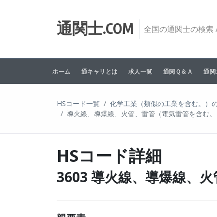
Skip to content
通関士.COM
全国の通関士の検索 /
ホーム
通キャリとは
求人一覧
通関Ｑ＆Ａ
通関
HSコード一覧
化学工業（類似の工業を含む。）
導火線、導爆線、火管、雷管（電気雷管を含む。
HSコード詳細
3603 導火線、導爆線