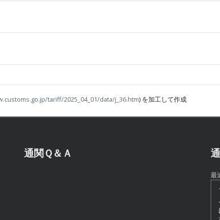
w.customs.go.jp/tariff/2025_04_01/data/j_36.htm
) を加工して作成
通関Ｑ＆Ａ
通
最