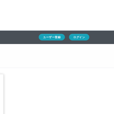
ホーム
ユーザー登録
ログイン
通キャリとは
求人一覧
ユーザー登録
ログイン
通関Ｑ＆Ａ
通関士NEWS
HSコード