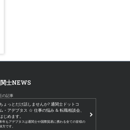
関士NEWS
近の記事
ちょっとだけ話しませんか? 通関士ドットコ
ム・アデプタス ☆ 仕事の悩み & 転職相談会、
はじめます。
本年もアデプタスは通関士や国際貿易に携わる全ての皆様の
味方です。