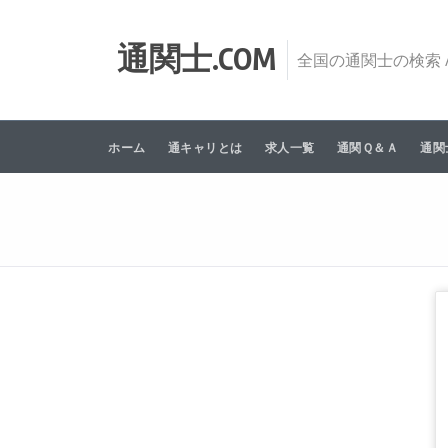
Skip to content
通関士.COM
全国の通関士の検索 /
ホーム
通キャリとは
求人一覧
通関Ｑ＆Ａ
通関