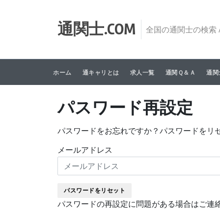
Skip to content
通関士.COM
全国の通関士の検索 /
ホーム
通キャリとは
求人一覧
通関Ｑ＆Ａ
通関
パスワード再設定
パスワードをお忘れですか？パスワードをリ
メールアドレス
パスワードの再設定に問題がある場合はご連