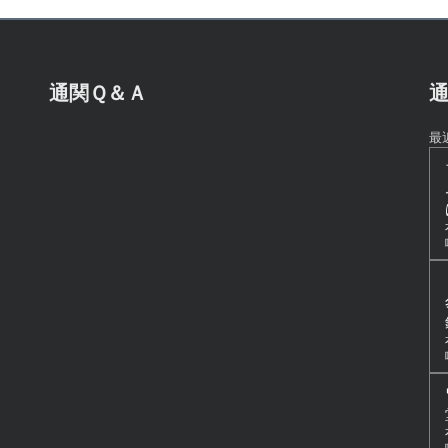
通関Ｑ＆Ａ
通
最