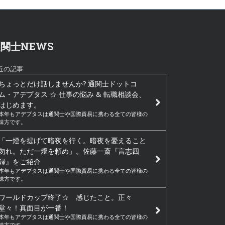
関士NEWS
近の記事
ちょっとだけ話しませんか? 通関士ドットコ
ム・アデプタス ☆ 仕事の悩み & 転職相談会、
はじめます。
本年もアデプタスは通関士や国際貿易に携わる全ての皆様の
味方です。
「一燈を提げて暗夜を行く。暗夜を憂えること
勿れ。ただ一燈を頼め」。佐藤一斎『言志四
録』をご紹介
本年もアデプタスは通関士や国際貿易に携わる全ての皆様の
味方です。
ワールドカップ終了☆ 感じたこと。正々
堂々！真面目が一番！
本年もアデプタスは通関士や国際貿易に携わる全ての皆様の
味方です。