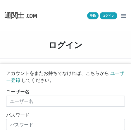
Skip to content
ホーム
通関士
.COM
登録
ログイン
通キャリとは
求人一覧
ログイン
通関Ｑ＆Ａ
通関士NEWS
アカウントをまだお持ちでなければ、こちらから
ユーザ
ー登録
してください。
HSコード
ユーザー名
ユーザー登録
ログイン
パスワード