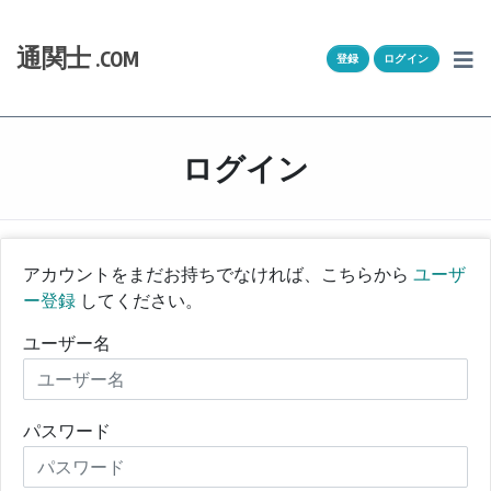
Skip to content
ホーム
通関士
.COM
登録
ログイン
通キャリとは
求人一覧
ログイン
通関Ｑ＆Ａ
通関士NEWS
アカウントをまだお持ちでなければ、こちらから
ユーザ
ー登録
してください。
HSコード
ユーザー名
ユーザー登録
ログイン
パスワード