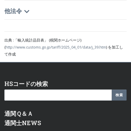
他法令
出典 :「輸入統計品目表」 (税関ホームページ)
(
http://www.customs.go.jp/tariff/2025_04_01/data/j_39.htm
) を加工し
て作成
HSコードの検索
通関Ｑ＆Ａ
通関士NEWS