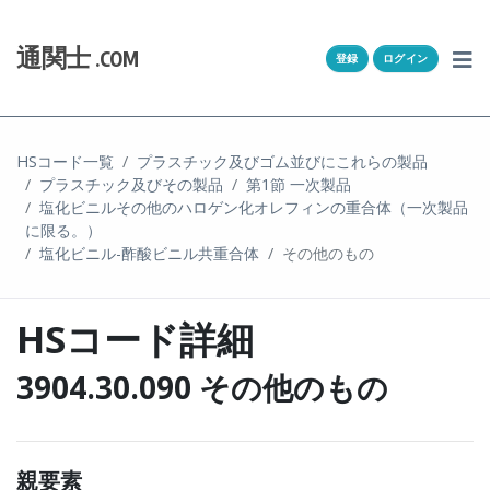
Skip to content
ホーム
通関士
.COM
登録
ログイン
通キャリとは
求人一覧
HSコード一覧
プラスチック及びゴム並びにこれらの製品
プラスチック及びその製品
第1節 一次製品
通関Ｑ＆Ａ
塩化ビニルその他のハロゲン化オレフィンの重合体（一次製品
に限る。）
通関士NEWS
塩化ビニル-酢酸ビニル共重合体
その他のもの
HSコード
HSコード詳細
ユーザー登録
3904.30.090 その他のもの
ログイン
親要素