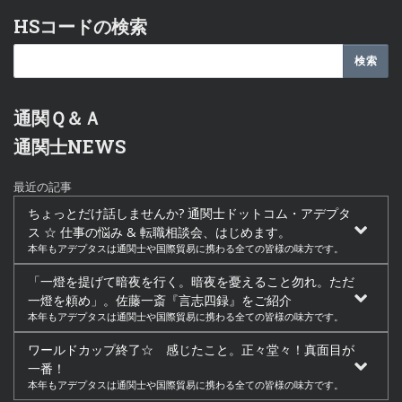
HSコードの検索
通関Ｑ＆Ａ
通関士NEWS
最近の記事
ちょっとだけ話しませんか? 通関士ドットコム・アデプタ
ス ☆ 仕事の悩み & 転職相談会、はじめます。
本年もアデプタスは通関士や国際貿易に携わる全ての皆様の味方です。
「一燈を提げて暗夜を行く。暗夜を憂えること勿れ。ただ
一燈を頼め」。佐藤一斎『言志四録』をご紹介
本年もアデプタスは通関士や国際貿易に携わる全ての皆様の味方です。
ワールドカップ終了☆ 感じたこと。正々堂々！真面目が
一番！
本年もアデプタスは通関士や国際貿易に携わる全ての皆様の味方です。