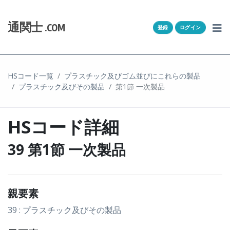
Skip to content
ホーム
通関士
.COM
登録
ログイン
通キャリとは
求人一覧
HSコード一覧
プラスチック及びゴム並びにこれらの製品
プラスチック及びその製品
第1節 一次製品
通関Ｑ＆Ａ
通関士NEWS
HSコード詳細
HSコード
39 第1節 一次製品
ユーザー登録
親要素
ログイン
39 : プラスチック及びその製品