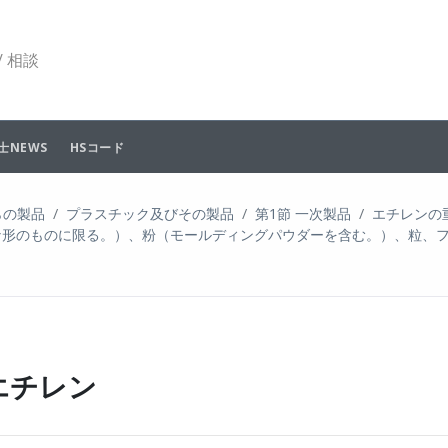
 相談
士NEWS
HSコード
らの製品
プラスチック及びその製品
第1節 一次製品
エチレンの
則な形のものに限る。）、粉（モールディングパウダーを含む。）、粒、
リエチレン