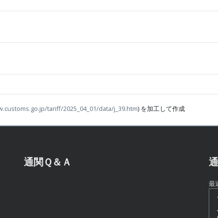
w.customs.go.jp/tariff/2025_04_01/data/j_39.htm
) を加工して作成
通関Ｑ＆Ａ
通
最