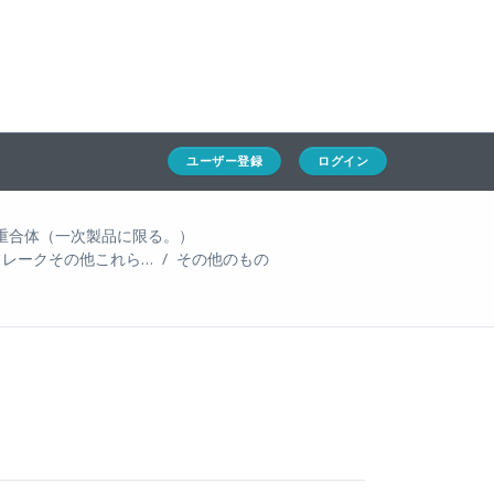
ホーム
ユーザー登録
ログイン
通キャリとは
求人一覧
ユーザー登録
ログイン
通関Ｑ＆Ａ
重合体（一次製品に限る。）
通関士NEWS
フレークその他これら…
その他のもの
HSコード