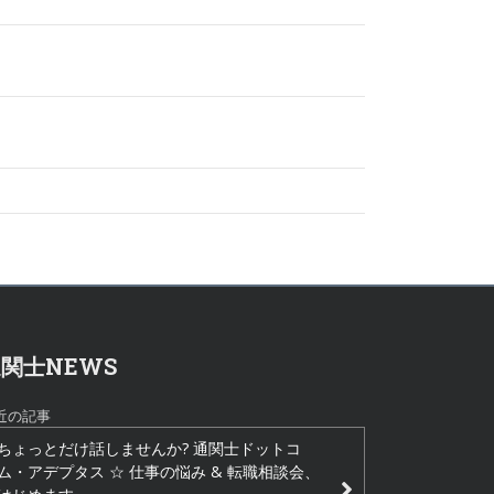
関士NEWS
近の記事
ちょっとだけ話しませんか? 通関士ドットコ
ム・アデプタス ☆ 仕事の悩み & 転職相談会、