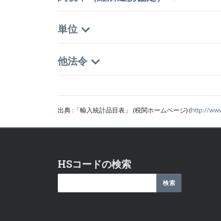
単位
他法令
出典 :「輸入統計品目表」 (税関ホームページ) (
http://ww
HSコードの検索