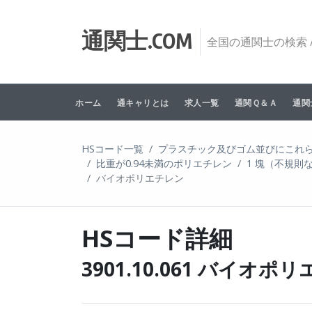
Skip to content
通関士.COM
全国の通関士の検索 /
ホーム
通キャリとは
求人一覧
通関Ｑ＆Ａ
通関
HSコード一覧
プラスチック及びゴム並びにこれ
比重が0.94未満のポリエチレン
1 塊（不規
バイオポリエチレン
HSコード詳細
3901.10.061 バイオポ