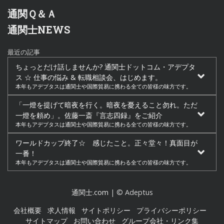
通関Ｑ＆Ａ
通関士NEWS
最近の記事
ちょっとだけ話しませんか? 通関士ドットコム・アデプタ
ス ☆ 仕事の悩み & 転職相談会、はじめます。
本年もアデプタスは通関士や国際貿易に携わる全ての皆様の味方です。
「一燈を提げて暗夜を行く。暗夜を憂えること勿れ。ただ
一燈を頼め」。佐藤一斎『言志四録』をご紹介
本年もアデプタスは通関士や国際貿易に携わる全ての皆様の味方です。
ワールドカップ終了☆ 感じたこと。正々堂々！真面目が
一番！
本年もアデプタスは通関士や国際貿易に携わる全ての皆様の味方です。
通関士.com
| © Adeptus
会社概要
求人情報
サイトポリシー
プライバシーポリシー
サイトマップ
お問い合わせ
グループ会社・リンク集