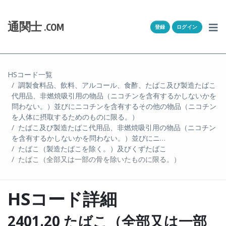
Skip to content
ホーム
通関士
.COM
登録
ログイン
通キャリとは
求人一覧
HSコード一覧
調製食料品、飲料、アルコール、食酢、たばこ及び製造たばこ
通関Ｑ＆Ａ
代用品、非燃焼吸引用の物品（ニコチンを含有するかしないかを
問わない。）並びにニコチンを含有するその他の物品（ニコチン
通関士NEWS
を人体に摂取するためのものに限る。）
たばこ及び製造たばこ代用品、非燃焼吸引用の物品（ニコチン
を含有するかしないかを問わない。）並びにニ…
HSコード
たばこ（製造たばこを除く。）及びくずたばこ
たばこ（全部又は一部の骨を除いたものに限る。）
ユーザー登録
HSコード詳細
ログイン
2401.20 たばこ（全部又は一部