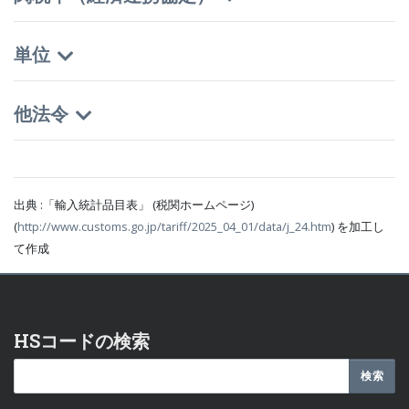
単位
他法令
出典 :「輸入統計品目表」 (税関ホームページ)
(
http://www.customs.go.jp/tariff/2025_04_01/data/j_24.htm
) を加工し
て作成
HSコードの検索