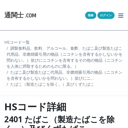
Skip to content
ホーム
通関士
.COM
登録
ログイン
通キャリとは
求人一覧
HSコード一覧
調製食料品、飲料、アルコール、食酢、たばこ及び製造たばこ
通関Ｑ＆Ａ
代用品、非燃焼吸引用の物品（ニコチンを含有するかしないかを
問わない。）並びにニコチンを含有するその他の物品（ニコチン
通関士NEWS
を人体に摂取するためのものに限る。）
たばこ及び製造たばこ代用品、非燃焼吸引用の物品（ニコチン
を含有するかしないかを問わない。）並びにニ…
HSコード
たばこ（製造たばこを除く。）及びくずたばこ
ユーザー登録
HSコード詳細
ログイン
2401 たばこ（製造たばこを除