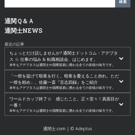
通関Ｑ＆Ａ
通関士NEWS
最近の記事
ちょっとだけ話しませんか? 通関士ドットコム・アデプタ
ス ☆ 仕事の悩み & 転職相談会、はじめます。
本年もアデプタスは通関士や国際貿易に携わる全ての皆様の味方です。
「一燈を提げて暗夜を行く。暗夜を憂えること勿れ。ただ
一燈を頼め」。佐藤一斎『言志四録』をご紹介
本年もアデプタスは通関士や国際貿易に携わる全ての皆様の味方です。
ワールドカップ終了☆ 感じたこと。正々堂々！真面目が
一番！
本年もアデプタスは通関士や国際貿易に携わる全ての皆様の味方です。
通関士.com
| © Adeptus