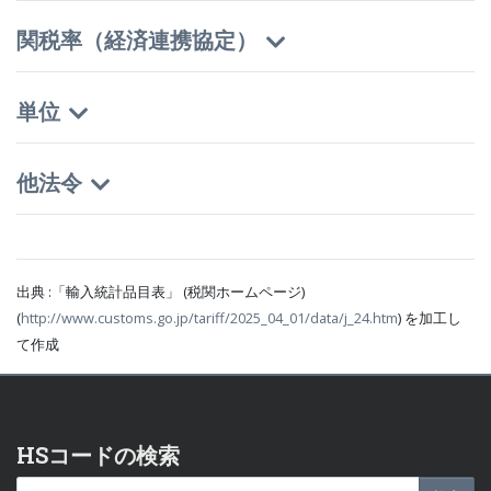
関税率（経済連携協定）
単位
他法令
出典 :「輸入統計品目表」 (税関ホームページ)
(
http://www.customs.go.jp/tariff/2025_04_01/data/j_24.htm
) を加工し
て作成
HSコードの検索