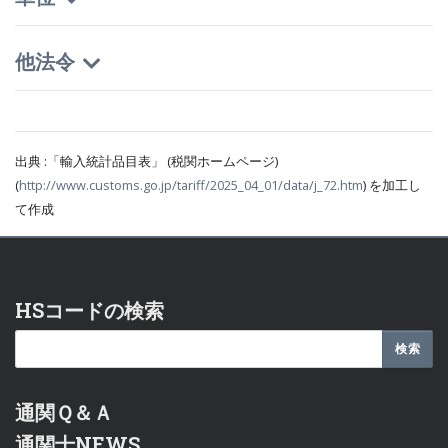
他法令
出典 :「輸入統計品目表」 (税関ホームページ)
(
http://www.customs.go.jp/tariff/2025_04_01/data/j_72.htm
) を加工し
て作成
HSコードの検索
通関Ｑ＆Ａ
通関士NEWS