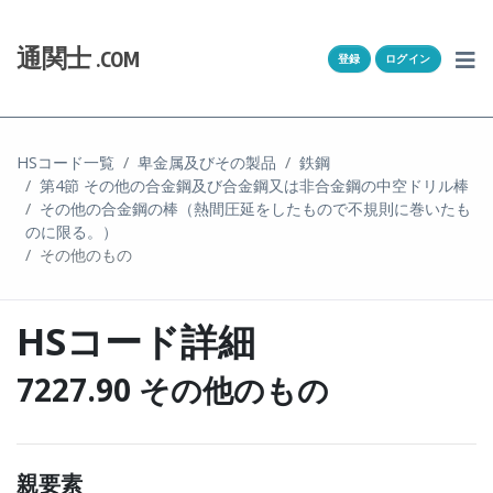
Skip to content
ホーム
通関士
.COM
登録
ログイン
通キャリとは
求人一覧
HSコード一覧
卑金属及びその製品
鉄鋼
第4節 その他の合金鋼及び合金鋼又は非合金鋼の中空ドリル棒
通関Ｑ＆Ａ
その他の合金鋼の棒（熱間圧延をしたもので不規則に巻いたも
のに限る。）
通関士NEWS
その他のもの
HSコード
HSコード詳細
ユーザー登録
7227.90 その他のもの
ログイン
親要素