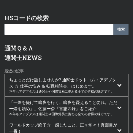
HSコードの検索
通関Ｑ＆Ａ
通関士NEWS
最近の記事
ちょっとだけ話しませんか? 通関士ドットコム・アデプタ
ス ☆ 仕事の悩み & 転職相談会、はじめます。
本年もアデプタスは通関士や国際貿易に携わる全ての皆様の味方です。
「一燈を提げて暗夜を行く。暗夜を憂えること勿れ。ただ
一燈を頼め」。佐藤一斎『言志四録』をご紹介
本年もアデプタスは通関士や国際貿易に携わる全ての皆様の味方です。
ワールドカップ終了☆ 感じたこと。正々堂々！真面目が
一番！