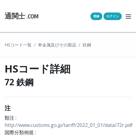
Skip to content
ホーム
通関士
.COM
登録
ログイン
通キャリとは
求人一覧
HSコード一覧
卑金属及びその製品
鉄鋼
通関Ｑ＆Ａ
HSコード詳細
通関士NEWS
72 鉄鋼
HSコード
ユーザー登録
注
ログイン
類注 :
http://www.customs.go.jp/tariff/2022_01_01/data/72r.pdf
国際分類例規 :