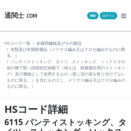
Skip to content
ホーム
通関士
.COM
登録
ログイン
通キャリとは
求人一覧
HSコード一覧
紡織用繊維及びその製品
衣類及び衣類附属品（メリヤス編み又はクロセ編みのものに限
通関Ｑ＆Ａ
る。）
パンティストッキング、タイツ、ストッキング、ソックスその
通関士NEWS
他の靴下類（段階的圧縮靴下（例えば、静脈瘤症用のストッキン
グ）及び履物として使用するもの（更に別の底を取り付けてない
ものに限る。）を含むものとし、メリヤス編み又はクロセ編みの
HSコード
ものに限る。）
ユーザー登録
HSコード詳細
ログイン
6115 パンティストッキング、タ