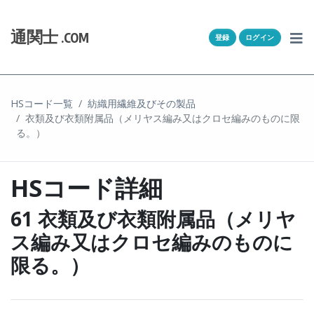
Skip to content
ホーム
通関士
.COM
登録
ログイン
通キャリとは
求人一覧
HSコード一覧
紡織用繊維及びその製品
衣類及び衣類附属品（メリヤス編み又はクロセ編みのものに限
通関Ｑ＆Ａ
る。）
通関士NEWS
HSコード詳細
HSコード
61 衣類及び衣類附属品（メリヤ
ユーザー登録
ス編み又はクロセ編みのものに
限る。）
ログイン