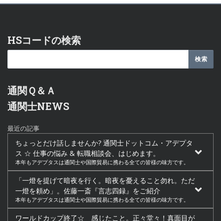
HSコードの検索
通関Ｑ＆Ａ
通関士NEWS
最近の記事
ちょっとだけ話しませんか? 通関士ドットコム・アデプタ
ス ☆ 仕事の悩み & 転職相談会、はじめます。
本年もアデプタスは通関士や国際貿易に携わる全ての皆様の味方です。
「一燈を提げて暗夜を行く。暗夜を憂えること勿れ。ただ
一燈を頼め」。佐藤一斎『言志四録』をご紹介
本年もアデプタスは通関士や国際貿易に携わる全ての皆様の味方です。
ワールドカップ終了☆ 感じたこと。正々堂々！真面目が