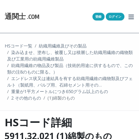
Skip to content
ホーム
通関士
.COM
登録
ログイン
通キャリとは
求人一覧
HSコード一覧
紡織用繊維及びその製品
染み込ませ、塗布し、被覆し又は積層した紡織用繊維の織物類
通関Ｑ＆Ａ
及び工業用の紡織用繊維製品
紡織用繊維の物品及び製品（技術的用途に供するもので、この
通関士NEWS
類の注8のものに限る。）
エンドレス状又は連結具を有する紡織用繊維の織物類及びフェ
ルト（製紙用、パルプ用、石綿セメント用その…
HSコード
重量が1平方メートルにつき650グラム以上のもの
2 その他のもの
(1)綿製のもの
ユーザー登録
HSコード詳細
ログイン
5911.32.021 (1)綿製のもの