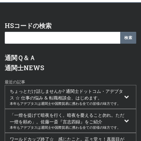
HSコードの検索
通関Ｑ＆Ａ
通関士NEWS
最近の記事
ちょっとだけ話しませんか? 通関士ドットコム・アデプタ
ス ☆ 仕事の悩み & 転職相談会、はじめます。
本年もアデプタスは通関士や国際貿易に携わる全ての皆様の味方です。
「一燈を提げて暗夜を行く。暗夜を憂えること勿れ。ただ
一燈を頼め」。佐藤一斎『言志四録』をご紹介
本年もアデプタスは通関士や国際貿易に携わる全ての皆様の味方です。
ワールドカップ終了☆ 感じたこと。正々堂々！真面目が