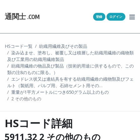
Skip to content
ホーム
通関士
.COM
登録
ログイン
通キャリとは
求人一覧
HSコード一覧
紡織用繊維及びその製品
染み込ませ、塗布し、被覆し又は積層した紡織用繊維の織物類
通関Ｑ＆Ａ
及び工業用の紡織用繊維製品
紡織用繊維の物品及び製品（技術的用途に供するもので、この
通関士NEWS
類の注8のものに限る。）
エンドレス状又は連結具を有する紡織用繊維の織物類及びフェ
ルト（製紙用、パルプ用、石綿セメント用その…
HSコード
重量が1平方メートルにつき650グラム以上のもの
2 その他のもの
ユーザー登録
HSコード詳細
ログイン
5911.32 2 その他のもの