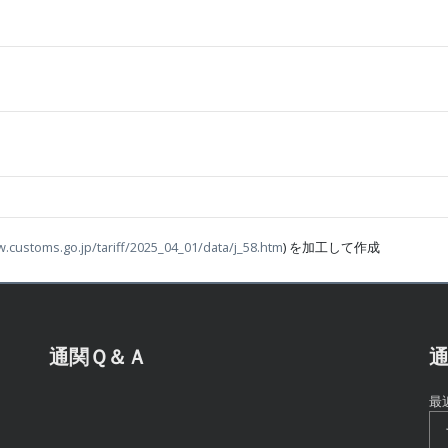
w.customs.go.jp/tariff/2025_04_01/data/j_58.htm
) を加工して作成
通関Ｑ＆Ａ
通
最