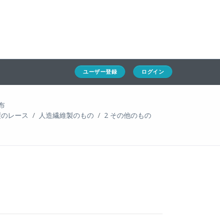
ホーム
ユーザー登録
ログイン
通キャリとは
求人一覧
ユーザー登録
ログイン
通関Ｑ＆Ａ
布
通関士NEWS
製のレース
人造繊維製のもの
2 その他のもの
HSコード