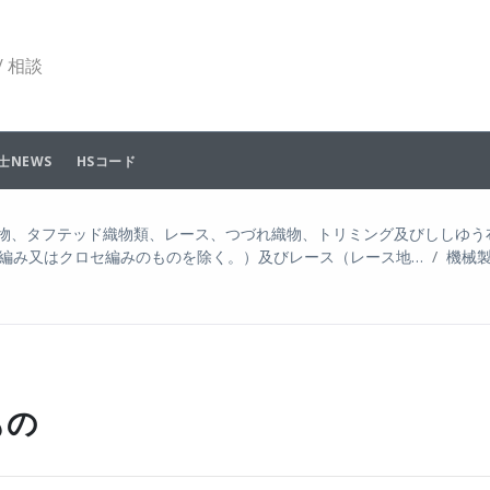
 相談
士NEWS
HSコード
物、タフテッド織物類、レース、つづれ織物、トリミング及びししゆう
編み又はクロセ編みのものを除く。）及びレース（レース地…
機械
もの