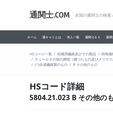
Skip to content
通関士.COM
全国の通関士の検索 /
ホーム
通キャリとは
求人一覧
通関Ｑ＆Ａ
通関
HSコード一覧
紡織用繊維及びその製品
特殊織
チュールその他の網地（織つたもの及びメリヤス
(1)合成繊維製のもの
B その他のもの
HSコード詳細
5804.21.023 B その他の