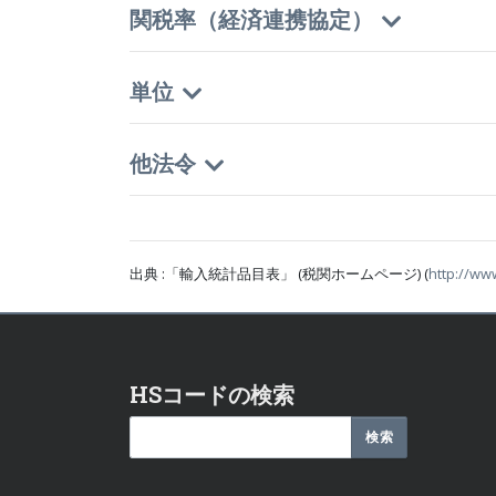
関税率（経済連携協定）
単位
他法令
出典 :「輸入統計品目表」 (税関ホームページ) (
http://ww
HSコードの検索