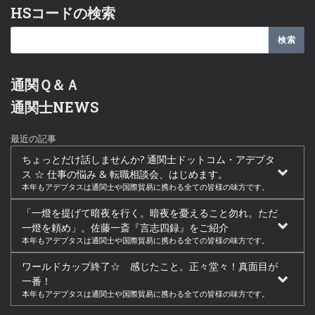
HSコードの検索
通関Ｑ＆Ａ
通関士NEWS
最近の記事
ちょっとだけ話しませんか? 通関士ドットコム・アデプタ
ス ☆ 仕事の悩み & 転職相談会、はじめます。
本年もアデプタスは通関士や国際貿易に携わる全ての皆様の味方です。
「一燈を提げて暗夜を行く。暗夜を憂えること勿れ。ただ
一燈を頼め」。佐藤一斎『言志四録』をご紹介
本年もアデプタスは通関士や国際貿易に携わる全ての皆様の味方です。
ワールドカップ終了☆ 感じたこと。正々堂々！真面目が
一番！
本年もアデプタスは通関士や国際貿易に携わる全ての皆様の味方です。