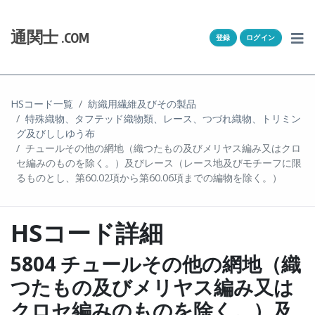
Skip to content
ホーム
通関士
.COM
登録
ログイン
通キャリとは
求人一覧
HSコード一覧
紡織用繊維及びその製品
特殊織物、タフテッド織物類、レース、つづれ織物、トリミン
通関Ｑ＆Ａ
グ及びししゆう布
チュールその他の網地（織つたもの及びメリヤス編み又はクロ
通関士NEWS
セ編みのものを除く。）及びレース（レース地及びモチーフに限
るものとし、第60.02項から第60.06項までの編物を除く。）
HSコード
HSコード詳細
ユーザー登録
5804 チュールその他の網地（織
ログイン
つたもの及びメリヤス編み又は
クロセ編みのものを除く。）及