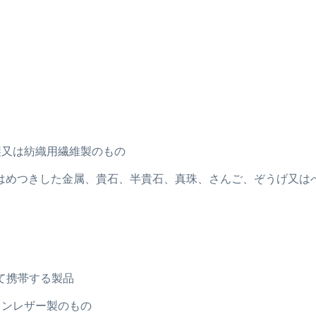
ト製又は紡織用繊維製のもの
若しくはめつきした金属、貴石、半貴石、真珠、さんご、ぞうげ又
て携帯する製品
ションレザー製のもの