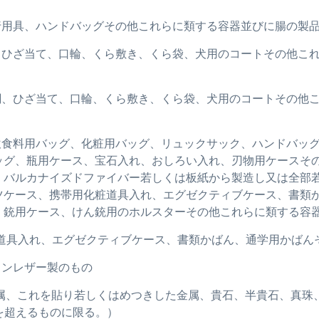
旅行用具、ハンドバッグその他これらに類する容器並びに腸の製
き綱、ひざ当て、口輪、くら敷き、くら袋、犬用のコートその他
引き綱、ひざ当て、口輪、くら敷き、くら袋、犬用のコートその
れた飲食料用バッグ、化粧用バッグ、リュックサック、ハンドバ
ッグ、瓶用ケース、宝石入れ、おしろい入れ、刃物用ケースそ
、バルカナイズドファイバー若しくは板紙から製造し又は全部
ツケース、携帯用化粧道具入れ、エグゼクティブケース、書類
、銃用ケース、けん銃用のホルスターその他これらに類する容
粧道具入れ、エグゼクティブケース、書類かばん、通学用かばん
ションレザー製のもの
れ（貴金属、これを貼り若しくはめつきした金属、貴石、半貴石、
円を超えるものに限る。）