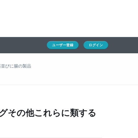
ホーム
ユーザー登録
ログイン
通キャリとは
求人一覧
ユーザー登録
ログイン
通関Ｑ＆Ａ
器並びに腸の製品
通関士NEWS
HSコード
ッグその他これらに類する