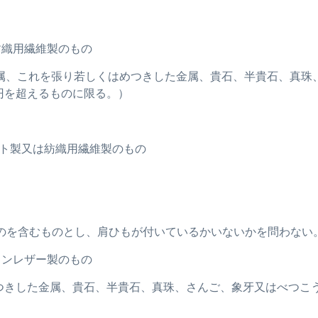
は紡織用繊維製のもの
れ（貴金属、これを張り若しくはめつきした金属、貴石、半貴石、
0円を超えるものに限る。）
クシート製又は紡織用繊維製のもの
ものを含むものとし、肩ひもが付いているかいないかを問わない
ションレザー製のもの
めつきした金属、貴石、半貴石、真珠、さんご、象牙又はべつこ