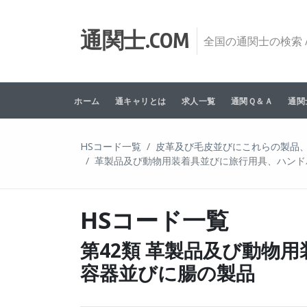
Skip to content
通関士.COM
全国の通関士の検索 /
ホーム
通キャリとは
求人一覧
通関Ｑ＆Ａ
通関
HSコード一覧
皮革及び毛皮並びにこれらの製品
革製品及び動物用装着具並びに旅行用具、ハンド
HSコード一覧
第42類 革製品及び動物
容器並びに腸の製品