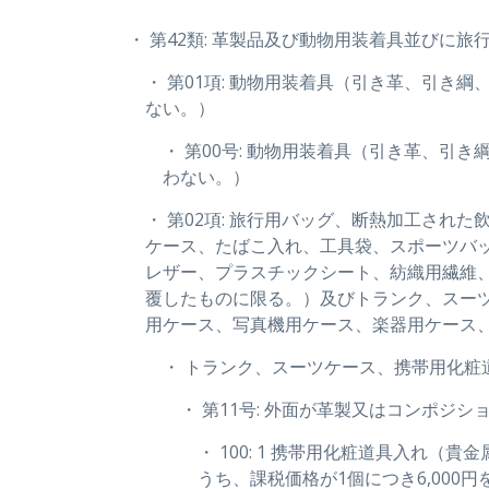
・ 第42類: 革製品及び動物用装着具並びに
・ 第01項: 動物用装着具（引き革、引
ない。）
・ 第00号: 動物用装着具（引き革、
わない。）
・ 第02項: 旅行用バッグ、断熱加工さ
ケース、たばこ入れ、工具袋、スポーツバ
レザー、プラスチックシート、紡織用繊維
覆したものに限る。）及びトランク、スー
用ケース、写真機用ケース、楽器用ケース
・ トランク、スーツケース、携帯用化
・ 第11号: 外面が革製又はコンポジ
・ 100: 1 携帯用化粧道具入
うち、課税価格が1個につき6,000