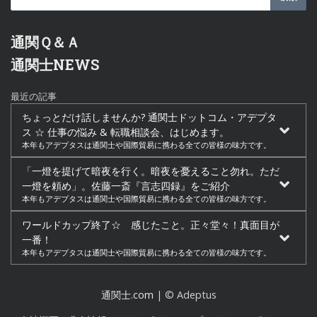
通関Ｑ＆Ａ
通関士NEWS
最近の記事
ちょっとだけ話しませんか? 通関士ドットコム・アデプタ
ス ☆ 仕事の悩み & 転職相談会、はじめます。
本年もアデプタスは通関士や国際貿易に携わる全ての皆様の味方です。
「一燈を提げて暗夜を行く。暗夜を憂えること勿れ。ただ
一燈を頼め」。佐藤一斎『言志四録』をご紹介
本年もアデプタスは通関士や国際貿易に携わる全ての皆様の味方です。
ワールドカップ終了☆ 感じたこと。正々堂々！真面目が
一番！
本年もアデプタスは通関士や国際貿易に携わる全ての皆様の味方です。
通関士.com
| © Adeptus