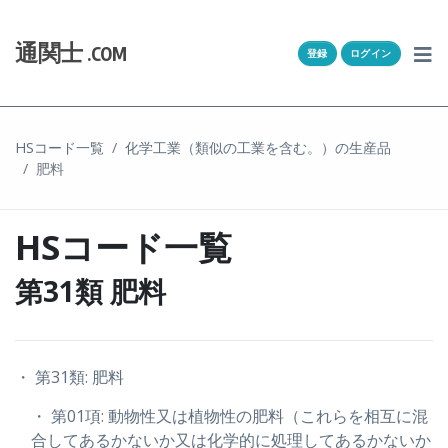
Skip to content
ホーム
通関士
.COM
登録
ログイン
通キャリとは
求人一覧
HSコード一覧
化学工業（類似の工業を含む。）の生産品
肥料
通関Ｑ＆Ａ
通関士NEWS
HSコード一覧
HSコード
第31類 肥料
ユーザー登録
・ 第31類: 肥料
ログイン
・ 第01項: 動物性又は植物性の肥料（これらを相互に混
合してあるかないか又は化学的に処理してあるかないか