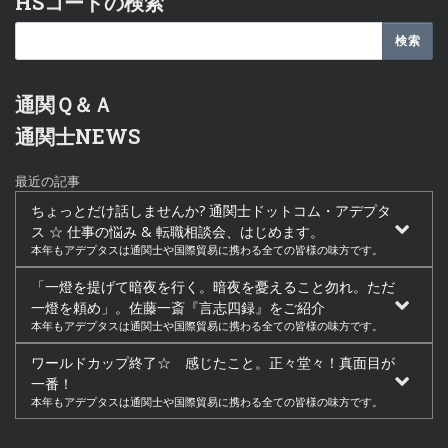
HSコードの検索
通関Ｑ＆Ａ
通関士NEWS
最近の記事
ちょっとだけ話しませんか? 通関士ドットコム・アデプタ
ス ☆ 仕事の悩み & 転職相談会、はじめます。
本年もアデプタスは通関士や国際貿易に携わる全ての皆様の味方です。
「一燈を提げて暗夜を行く。暗夜を憂えること勿れ。ただ
一燈を頼め」。佐藤一斎『言志四録』をご紹介
本年もアデプタスは通関士や国際貿易に携わる全ての皆様の味方です。
ワールドカップ終了☆ 感じたこと。正々堂々！真面目が
一番！
本年もアデプタスは通関士や国際貿易に携わる全ての皆様の味方です。