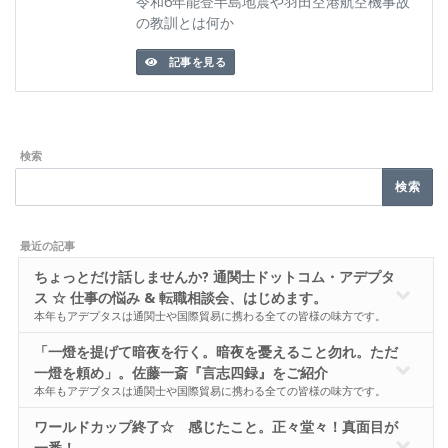
令和6年能登半島地震や羽田空港航空機事故
の教訓とは何か
記事を見る
検索
最近の記事
ちょっとだけ話しませんか? 通関士ドットコム・アデプタ
ス ☆ 仕事の悩み & 転職相談会、はじめます。
本年もアデプタスは通関士や国際貿易に携わる全ての皆様の味方です。
「一燈を提げて暗夜を行く。暗夜を憂えること勿れ。ただ
一燈を頼め」。佐藤一斎『言志四録』をご紹介
本年もアデプタスは通関士や国際貿易に携わる全ての皆様の味方です。
ワールドカップ終了☆ 感じたこと。正々堂々！真面目が
一番！