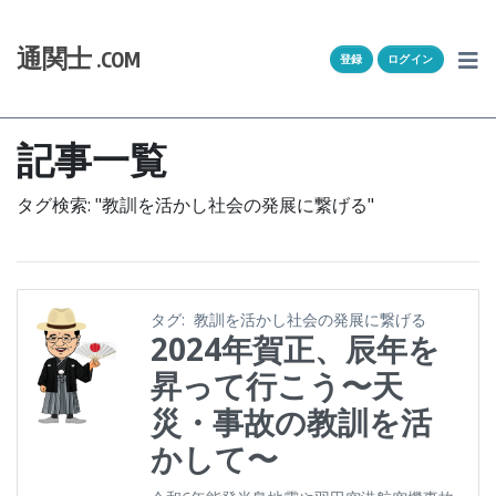
Skip to content
ホーム
通関士
.COM
登録
ログイン
通キャリとは
求人一覧
記事一覧
通関Ｑ＆Ａ
タグ検索: "教訓を活かし社会の発展に繋げる"
通関士NEWS
HSコード
タグ:
教訓を活かし社会の発展に繋げる
2024年賀正、辰年を
ユーザー登録
昇って行こう〜天
災・事故の教訓を活
ログイン
かして〜