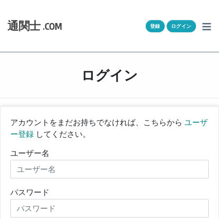
Skip to content
ホーム
通関士
.COM
登録
ログイン
通キャリとは
求人一覧
ログイン
通関Ｑ＆Ａ
通関士NEWS
アカウントをまだお持ちでなければ、こちらから
ユーザ
ー登録
してください。
HSコード
ユーザー名
ユーザー登録
ログイン
パスワード