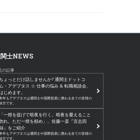
関士NEWS
近の記事
ちょっとだけ話しませんか? 通関士ドットコ
ム・アデプタス ☆ 仕事の悩み & 転職相談会、
はじめます。
本年もアデプタスは通関士や国際貿易に携わる全ての皆様の
味方です。
「一燈を提げて暗夜を行く。暗夜を憂えること
勿れ。ただ一燈を頼め」。佐藤一斎『言志四
録』をご紹介
本年もアデプタスは通関士や国際貿易に携わる全ての皆様の
味方です。