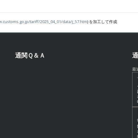
w.customs.go.jp/tariff/2025_04_01/data/j_57.htm
) を加工して作成
通関Ｑ＆Ａ
通
最