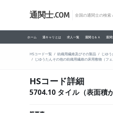
Skip to content
通関士.COM
全国の通関士の検索 /
ホーム
通キャリとは
求人一覧
通関Ｑ＆Ａ
通関
HSコード一覧
紡織用繊維及びその製品
じゆう
じゆうたんその他の紡織用繊維の床用敷物（フェ
HSコード詳細
5704.10 タイル（表