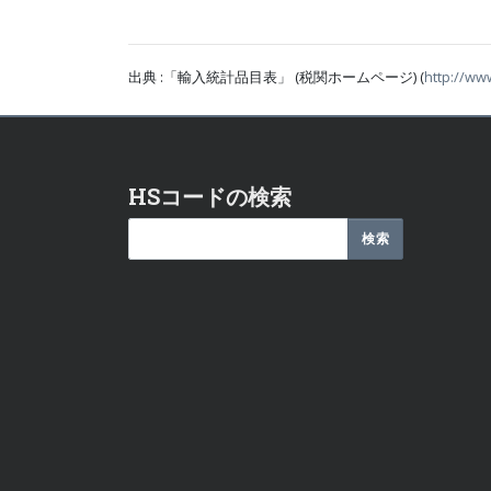
出典 :「輸入統計品目表」 (税関ホームページ) (
http://ww
HSコードの検索