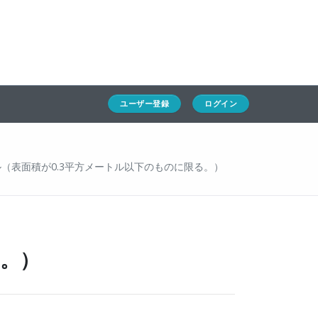
ホーム
ユーザー登録
ログイン
通キャリとは
求人一覧
ユーザー登録
ログイン
通関Ｑ＆Ａ
通関士NEWS
（表面積が0.3平方メートル以下のものに限る。）
HSコード
る。）