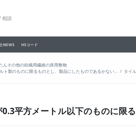
 相談
士NEWS
HSコード
たんその他の紡織用繊維の床用敷物
ルト製のものに限るものとし、製品にしたものであるかない…
タイル
面積が0.3平方メートル以下のものに限