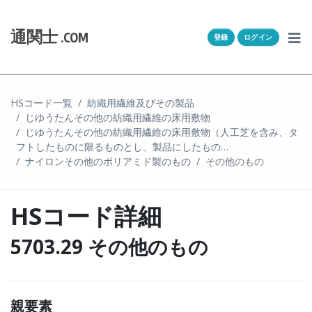
Skip to content
ホーム
通関士
.COM
登録
ログイン
通キャリとは
求人一覧
HSコード一覧
紡織用繊維及びその製品
じゆうたんその他の紡織用繊維の床用敷物
通関Ｑ＆Ａ
じゆうたんその他の紡織用繊維の床用敷物（人工芝を含み、タ
フトしたものに限るものとし、製品にしたもの…
通関士NEWS
ナイロンその他のポリアミド製のもの
その他のもの
HSコード
HSコード詳細
ユーザー登録
5703.29 その他のもの
ログイン
親要素