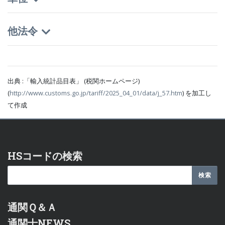
他法令
出典 :「輸入統計品目表」 (税関ホームページ)
(
http://www.customs.go.jp/tariff/2025_04_01/data/j_57.htm
) を加工し
て作成
HSコードの検索
通関Ｑ＆Ａ
通関士NEWS