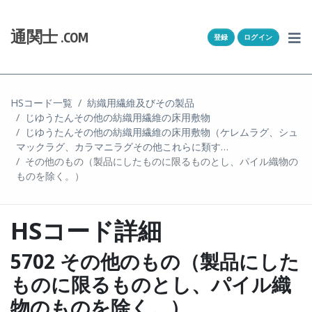
Skip to content
ホーム
通関士
.COM
登録
ログイン
通キャリとは
求人一覧
HSコード一覧
紡織用繊維及びその製品
じゆうたんその他の紡織用繊維の床用敷物
通関Ｑ＆Ａ
じゆうたんその他の紡織用繊維の床用敷物（ケレムラグ、シュ
マックラグ、カラマニラグその他これらに類す…
通関士NEWS
その他のもの（製品にしたものに限るものとし、パイル織物の
ものを除く。）
HSコード
HSコード詳細
ユーザー登録
5702 その他のもの（製品にした
ログイン
ものに限るものとし、パイル織
物のものを除く。）