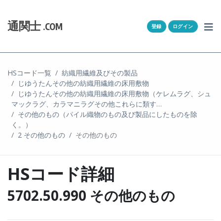
Skip to content
ホーム
通関士
.COM
登録
ログイン
通キャリとは
求人一覧
HSコード一覧
紡織用繊維及びその製品
じゆうたんその他の紡織用繊維の床用敷物
通関Ｑ＆Ａ
じゆうたんその他の紡織用繊維の床用敷物（ケレムラグ、シュ
マックラグ、カラマニラグその他これらに類す…
通関士NEWS
その他のもの（パイル織物のもの及び製品にしたものを除
く。）
2 その他のもの
その他のもの
HSコード
ユーザー登録
HSコード詳細
ログイン
5702.50.990 その他のもの