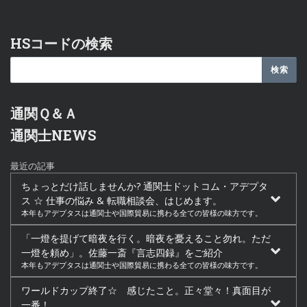
HSコードの検索
通関Ｑ＆Ａ
通関士NEWS
最近の記事
ちょっとだけ話しませんか? 通関士ドットコム・アデプタ
ス ☆ 仕事の悩み & 転職相談会、はじめます。
本年もアデプタスは通関士や国際貿易に携わる全ての皆様の味方です。
「一燈を提げて暗夜を行く。暗夜を憂えること勿れ。ただ
一燈を頼め」。佐藤一斎『言志四録』をご紹介
本年もアデプタスは通関士や国際貿易に携わる全ての皆様の味方です。
ワールドカップ終了☆ 感じたこと。正々堂々！真面目が
一番！