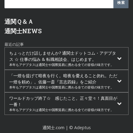
通関Ｑ＆Ａ
通関士NEWS
最近の記事
ちょっとだけ話しませんか? 通関士ドットコム・アデプタ
ス ☆ 仕事の悩み & 転職相談会、はじめます。
本年もアデプタスは通関士や国際貿易に携わる全ての皆様の味方です。
「一燈を提げて暗夜を行く。暗夜を憂えること勿れ。ただ
一燈を頼め」。佐藤一斎『言志四録』をご紹介
本年もアデプタスは通関士や国際貿易に携わる全ての皆様の味方です。
ワールドカップ終了☆ 感じたこと。正々堂々！真面目が
一番！
本年もアデプタスは通関士や国際貿易に携わる全ての皆様の味方です。
通関士.com
| © Adeptus