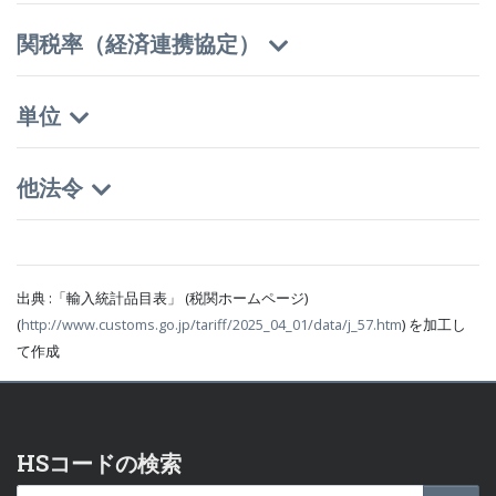
関税率（経済連携協定）
単位
他法令
出典 :「輸入統計品目表」 (税関ホームページ)
(
http://www.customs.go.jp/tariff/2025_04_01/data/j_57.htm
) を加工し
て作成
HSコードの検索