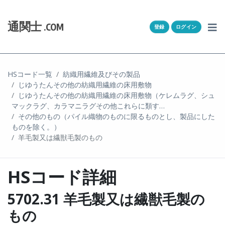
Skip to content
ホーム
通関士
.COM
登録
ログイン
通キャリとは
求人一覧
HSコード一覧
紡織用繊維及びその製品
じゆうたんその他の紡織用繊維の床用敷物
通関Ｑ＆Ａ
じゆうたんその他の紡織用繊維の床用敷物（ケレムラグ、シュ
マックラグ、カラマニラグその他これらに類す…
通関士NEWS
その他のもの（パイル織物のものに限るものとし、製品にした
ものを除く。）
羊毛製又は繊獣毛製のもの
HSコード
ユーザー登録
HSコード詳細
ログイン
5702.31 羊毛製又は繊獣毛製の
もの