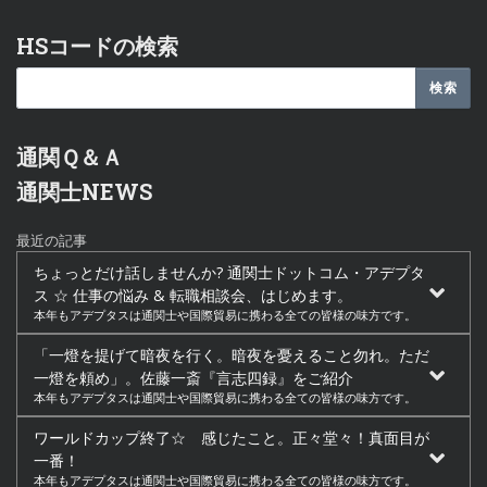
HSコードの検索
通関Ｑ＆Ａ
通関士NEWS
最近の記事
ちょっとだけ話しませんか? 通関士ドットコム・アデプタ
ス ☆ 仕事の悩み & 転職相談会、はじめます。
本年もアデプタスは通関士や国際貿易に携わる全ての皆様の味方です。
「一燈を提げて暗夜を行く。暗夜を憂えること勿れ。ただ
一燈を頼め」。佐藤一斎『言志四録』をご紹介
本年もアデプタスは通関士や国際貿易に携わる全ての皆様の味方です。
ワールドカップ終了☆ 感じたこと。正々堂々！真面目が
一番！
本年もアデプタスは通関士や国際貿易に携わる全ての皆様の味方です。