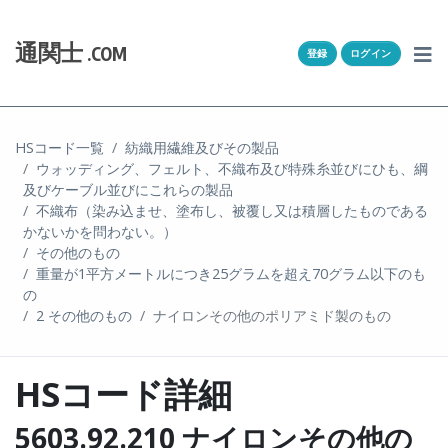
Skip to content
ホーム
通関士
.COM
登録
ログイン
通キャリとは
求人一覧
HSコード一覧
紡織用繊維及びその製品
ウォッディング、フェルト、不織布及び特殊糸並びにひも、綱
通関Ｑ＆Ａ
及びケーブル並びにこれらの製品
不織布（染み込ませ、塗布し、被覆し又は積層したものである
通関士NEWS
かないかを問わない。）
その他のもの
重量が1平方メートルにつき25グラムを超え70グラム以下のも
HSコード
の
2 その他のもの
ナイロンその他のポリアミド製のもの
ユーザー登録
HSコード詳細
ログイン
5603.92.210 ナイロンその他の