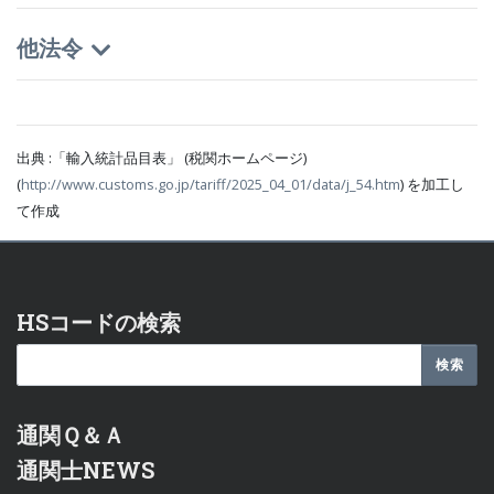
他法令
出典 :「輸入統計品目表」 (税関ホームページ)
(
http://www.customs.go.jp/tariff/2025_04_01/data/j_54.htm
) を加工し
て作成
HSコードの検索
通関Ｑ＆Ａ
通関士NEWS