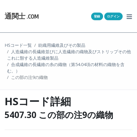
Skip to content
ホーム
通関士
.COM
登録
ログイン
通キャリとは
求人一覧
HSコード一覧
紡織用繊維及びその製品
人造繊維の長繊維並びに人造繊維の織物及びストリップその他
通関Ｑ＆Ａ
これに類する人造繊維製品
合成繊維の長繊維の糸の織物（第54.04項の材料の織物を含
通関士NEWS
む。）
この部の注9の織物
HSコード
HSコード詳細
ユーザー登録
5407.30 この部の注9の織物
ログイン