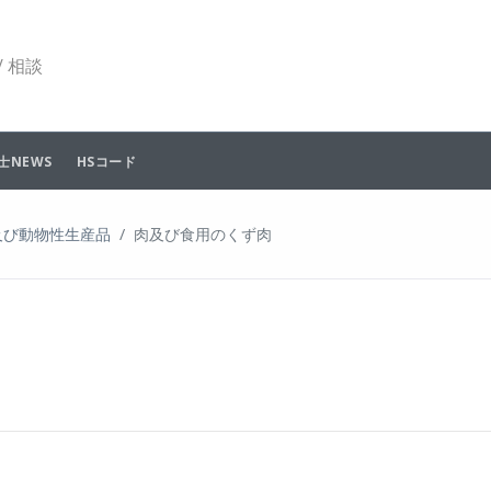
 相談
士NEWS
HSコード
及び動物性生産品
肉及び食用のくず肉