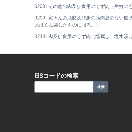
0208 : その他の肉及び食用のくず肉（生
0209 : 家きんの脂肪及び豚の筋肉層の
又はくん製したものに限る。）
0210 : 肉及び食用のくず肉（塩蔵し、塩
HSコードの検索