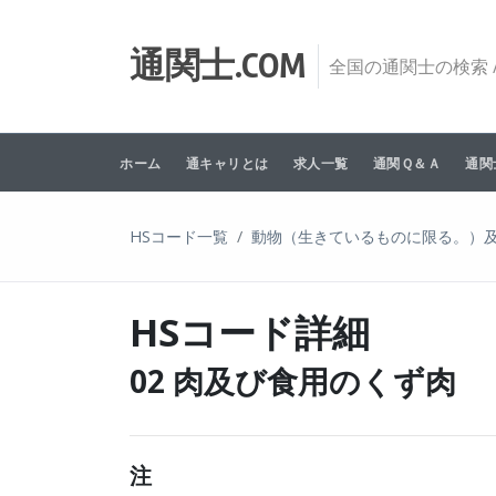
Skip to content
通関士.COM
全国の通関士の検索 /
ホーム
通キャリとは
求人一覧
通関Ｑ＆Ａ
通関
HSコード一覧
動物（生きているものに限る。）
HSコード詳細
02 肉及び食用のくず肉
注