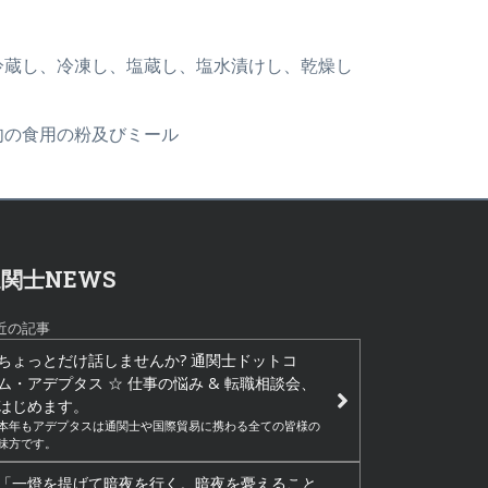
び冷蔵し、冷凍し、塩蔵し、塩水漬けし、乾燥し
肉の食用の粉及びミール
関士NEWS
近の記事
ちょっとだけ話しませんか? 通関士ドットコ
ム・アデプタス ☆ 仕事の悩み & 転職相談会、
はじめます。
本年もアデプタスは通関士や国際貿易に携わる全ての皆様の
味方です。
「一燈を提げて暗夜を行く。暗夜を憂えること