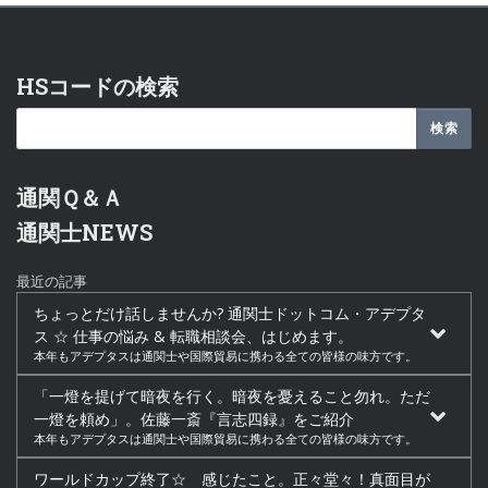
HSコードの検索
通関Ｑ＆Ａ
通関士NEWS
最近の記事
ちょっとだけ話しませんか? 通関士ドットコム・アデプタ
ス ☆ 仕事の悩み & 転職相談会、はじめます。
本年もアデプタスは通関士や国際貿易に携わる全ての皆様の味方です。
「一燈を提げて暗夜を行く。暗夜を憂えること勿れ。ただ
一燈を頼め」。佐藤一斎『言志四録』をご紹介
本年もアデプタスは通関士や国際貿易に携わる全ての皆様の味方です。
ワールドカップ終了☆ 感じたこと。正々堂々！真面目が