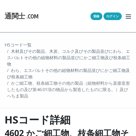
Skip to content
ホーム
通関士
.COM
登録
ログイン
通キャリとは
求人一覧
HSコード一覧
木材及びその製品、木炭、コルク及びその製品並びにわら、エ
通関Ｑ＆Ａ
スパルトその他の組物材料の製品並びにかご細工物及び枝条細工
物
通関士NEWS
わら、エスパルトその他の組物材料の製品並びにかご細工物及
び枝条細工物
かご細工物、枝条細工物その他の製品（組物材料から直接造形
HSコード
したもの及び第46.01項の物品から製造したものに限る。）及び
へちま製品
ユーザー登録
HSコード詳細
ログイン
4602 かご細工物、枝条細工物そ