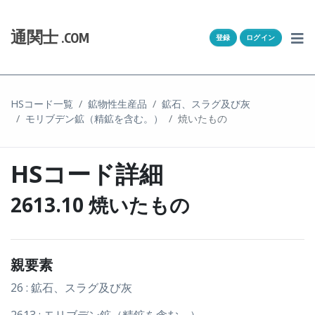
Skip to content
ホーム
通関士
.COM
登録
ログイン
通キャリとは
求人一覧
HSコード一覧
鉱物性生産品
鉱石、スラグ及び灰
モリブデン鉱（精鉱を含む。）
焼いたもの
通関Ｑ＆Ａ
通関士NEWS
HSコード詳細
HSコード
2613.10 焼いたもの
ユーザー登録
親要素
ログイン
26 : 鉱石、スラグ及び灰