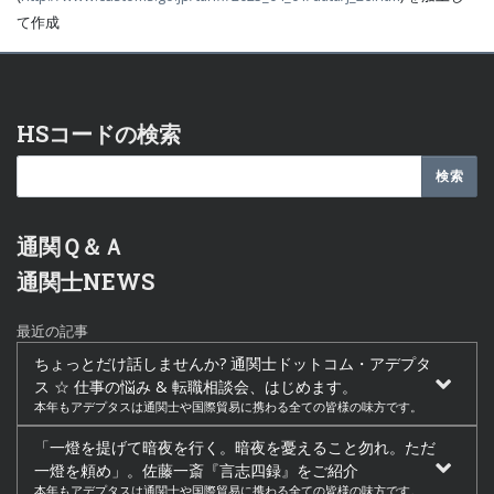
て作成
HSコードの検索
通関Ｑ＆Ａ
通関士NEWS
最近の記事
ちょっとだけ話しませんか? 通関士ドットコム・アデプタ
ス ☆ 仕事の悩み & 転職相談会、はじめます。
本年もアデプタスは通関士や国際貿易に携わる全ての皆様の味方です。
「一燈を提げて暗夜を行く。暗夜を憂えること勿れ。ただ
一燈を頼め」。佐藤一斎『言志四録』をご紹介
本年もアデプタスは通関士や国際貿易に携わる全ての皆様の味方です。