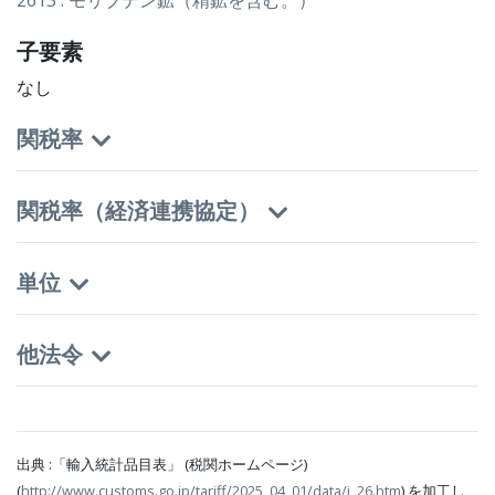
2613 : モリブデン鉱（精鉱を含む。）
子要素
なし
関税率
関税率（経済連携協定）
単位
他法令
出典 :「輸入統計品目表」 (税関ホームページ)
(
http://www.customs.go.jp/tariff/2025_04_01/data/j_26.htm
) を加工し