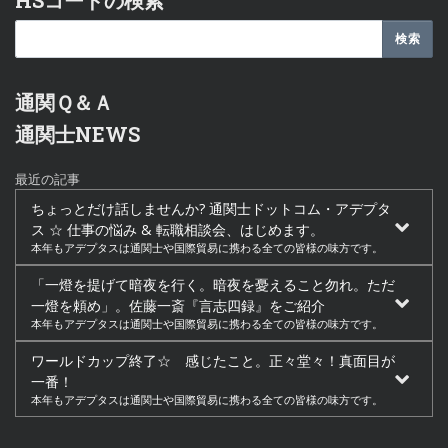
HSコードの検索
通関Ｑ＆Ａ
通関士NEWS
最近の記事
ちょっとだけ話しませんか? 通関士ドットコム・アデプタ
ス ☆ 仕事の悩み & 転職相談会、はじめます。
本年もアデプタスは通関士や国際貿易に携わる全ての皆様の味方です。
「一燈を提げて暗夜を行く。暗夜を憂えること勿れ。ただ
一燈を頼め」。佐藤一斎『言志四録』をご紹介
本年もアデプタスは通関士や国際貿易に携わる全ての皆様の味方です。
ワールドカップ終了☆ 感じたこと。正々堂々！真面目が
一番！
本年もアデプタスは通関士や国際貿易に携わる全ての皆様の味方です。