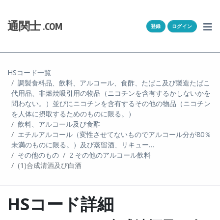
Skip to content
ホーム
通関士
.COM
登録
ログイン
通キャリとは
求人一覧
HSコード一覧
調製食料品、飲料、アルコール、食酢、たばこ及び製造たばこ
通関Ｑ＆Ａ
代用品、非燃焼吸引用の物品（ニコチンを含有するかしないかを
問わない。）並びにニコチンを含有するその他の物品（ニコチン
通関士NEWS
を人体に摂取するためのものに限る。）
飲料、アルコール及び食酢
エチルアルコール（変性させてないものでアルコール分が80％
HSコード
未満のものに限る。）及び蒸留酒、リキュー…
その他のもの
2 その他のアルコール飲料
ユーザー登録
(1)合成清酒及び白酒
ログイン
HSコード詳細