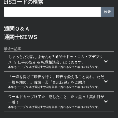
HSコードの検索
通関Ｑ＆Ａ
通関士NEWS
最近の記事
ちょっとだけ話しませんか? 通関士ドットコム・アデプタ
ス ☆ 仕事の悩み & 転職相談会、はじめます。
本年もアデプタスは通関士や国際貿易に携わる全ての皆様の味方です。
「一燈を提げて暗夜を行く。暗夜を憂えること勿れ。ただ
一燈を頼め」。佐藤一斎『言志四録』をご紹介
本年もアデプタスは通関士や国際貿易に携わる全ての皆様の味方です。
ワールドカップ終了☆ 感じたこと。正々堂々！真面目が
一番！
本年もアデプタスは通関士や国際貿易に携わる全ての皆様の味方です。