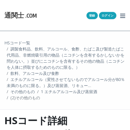
Skip to content
ホーム
通関士
.COM
登録
ログイン
通キャリとは
求人一覧
HSコード一覧
調製食料品、飲料、アルコール、食酢、たばこ及び製造たばこ
通関Ｑ＆Ａ
代用品、非燃焼吸引用の物品（ニコチンを含有するかしないかを
問わない。）並びにニコチンを含有するその他の物品（ニコチン
通関士NEWS
を人体に摂取するためのものに限る。）
飲料、アルコール及び食酢
エチルアルコール（変性させてないものでアルコール分が80％
HSコード
未満のものに限る。）及び蒸留酒、リキュー…
その他のもの
1 エチルアルコール及び蒸留酒
ユーザー登録
(2)その他のもの
ログイン
HSコード詳細