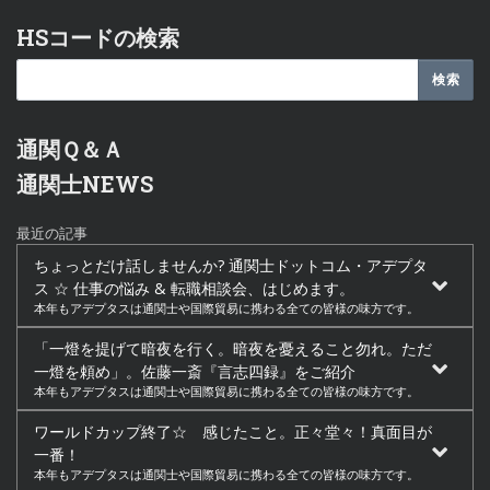
HSコードの検索
通関Ｑ＆Ａ
通関士NEWS
最近の記事
ちょっとだけ話しませんか? 通関士ドットコム・アデプタ
ス ☆ 仕事の悩み & 転職相談会、はじめます。
本年もアデプタスは通関士や国際貿易に携わる全ての皆様の味方です。
「一燈を提げて暗夜を行く。暗夜を憂えること勿れ。ただ
一燈を頼め」。佐藤一斎『言志四録』をご紹介
本年もアデプタスは通関士や国際貿易に携わる全ての皆様の味方です。
ワールドカップ終了☆ 感じたこと。正々堂々！真面目が
一番！
本年もアデプタスは通関士や国際貿易に携わる全ての皆様の味方です。