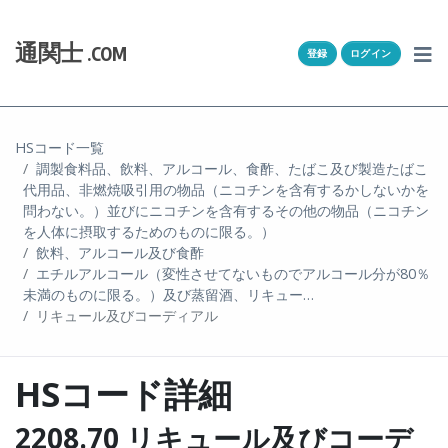
Skip to content
ホーム
通関士
.COM
登録
ログイン
通キャリとは
求人一覧
HSコード一覧
調製食料品、飲料、アルコール、食酢、たばこ及び製造たばこ
通関Ｑ＆Ａ
代用品、非燃焼吸引用の物品（ニコチンを含有するかしないかを
問わない。）並びにニコチンを含有するその他の物品（ニコチン
通関士NEWS
を人体に摂取するためのものに限る。）
飲料、アルコール及び食酢
エチルアルコール（変性させてないものでアルコール分が80％
HSコード
未満のものに限る。）及び蒸留酒、リキュー…
リキュール及びコーディアル
ユーザー登録
HSコード詳細
ログイン
2208.70 リキュール及びコーデ