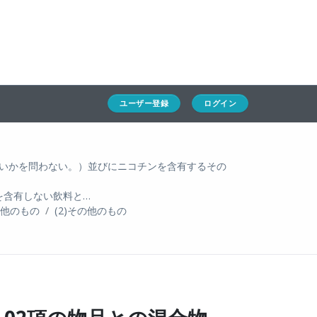
ホーム
ユーザー登録
ログイン
通キャリとは
求人一覧
ユーザー登録
ログイン
通関Ｑ＆Ａ
通関士NEWS
いかを問わない。）並びにニコチンを含有するその
を含有しない飲料と…
HSコード
の他のもの
(2)その他のもの