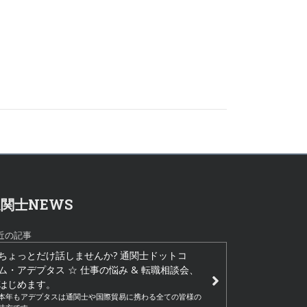
関士NEWS
近の記事
ちょっとだけ話しませんか? 通関士ドットコ
ム・アデプタス ☆ 仕事の悩み & 転職相談会、
はじめます。
本年もアデプタスは通関士や国際貿易に携わる全ての皆様の