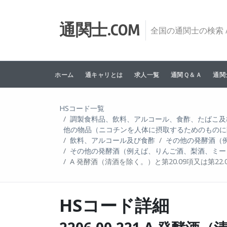
Skip to content
通関士.COM
全国の通関士の検索 /
ホーム
通キャリとは
求人一覧
通関Ｑ＆Ａ
通関
HSコード一覧
調製食料品、飲料、アルコール、食酢、たばこ及
他の物品（ニコチンを人体に摂取するためのものに
飲料、アルコール及び食酢
その他の発酵酒（
その他の発酵酒（例えば、りんご酒、梨酒、ミー
A 発酵酒（清酒を除く。）と第20.09項又は第22
HSコード詳細