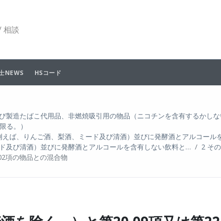
 相談
士NEWS
HSコード
び製造たばこ代用品、非燃焼吸引用の物品（ニコチンを含有するかしな
限る。）
例えば、りんご酒、梨酒、ミード及び清酒）並びに発酵酒とアルコール
ド及び清酒）並びに発酵酒とアルコールを含有しない飲料と…
2 そ
.02項の物品との混合物