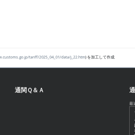
w.customs.go.jp/tariff/2025_04_01/data/j_22.htm
) を加工して作成
通関Ｑ＆Ａ
通
最