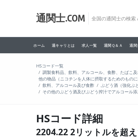
Skip to content
通関士.COM
全国の通関士の検索 /
ホーム
通キャリとは
求人一覧
通関Ｑ＆Ａ
通関
HSコード一覧
調製食料品、飲料、アルコール、食酢、たばこ及
他の物品（ニコチンを人体に摂取するためのものに
飲料、アルコール及び食酢
ぶどう酒（強化ぶ
その他のぶどう酒及びぶどう搾汁でアルコール添
HSコード詳細
2204.22 2リットル