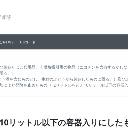
 相談
士NEWS
HSコード
び製造たばこ代用品、非燃焼吸引用の物品（ニコチンを含有するかしな
限る。）
どう酒を含むものとし、生鮮のぶどうから製造したものに限る。）及びぶ
加により発酵を止めたもの
2リットルを超え10リットル以下の容器
を超え10リットル以下の容器入りにした