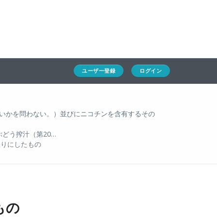
ホーム
ユーザー登録
ログイン
通キャリとは
求人一覧
ユーザー登録
ログイン
通関Ｑ＆Ａ
通関士NEWS
いかを問わない。）並びにニコチンを含有するその
どう搾汁（第20…
HSコード
入りにしたもの
もの