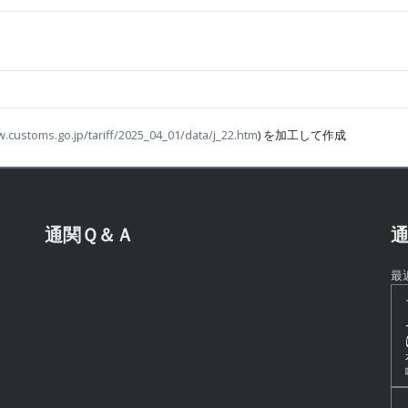
w.customs.go.jp/tariff/2025_04_01/data/j_22.htm
) を加工して作成
通関Ｑ＆Ａ
通
最