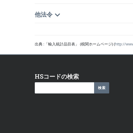
他法令
出典 :「輸入統計品目表」 (税関ホームページ) (
http://ww
HSコードの検索