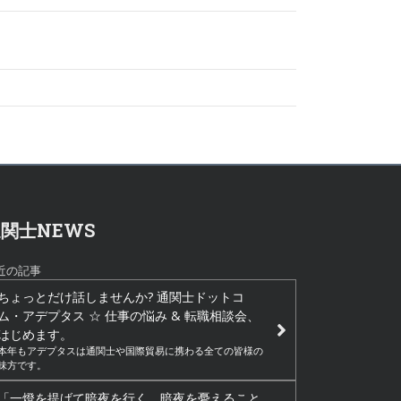
関士NEWS
近の記事
ちょっとだけ話しませんか? 通関士ドットコ
ム・アデプタス ☆ 仕事の悩み & 転職相談会、
はじめます。
本年もアデプタスは通関士や国際貿易に携わる全ての皆様の
味方です。
「一燈を提げて暗夜を行く。暗夜を憂えること