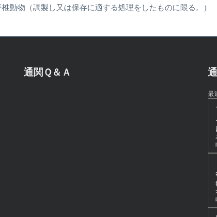
棲無脊椎動物（調製し又は保存に適する処理をしたものに限る。）
通関Ｑ＆Ａ
通
最