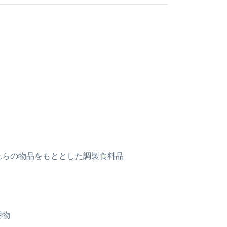
これらの物品をもととした調製食料品
用物