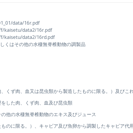
01_01/data/16r.pdf
ff/kaisetu/data2/16r.pdf
ff/kaisetu/data2/16rd.pdf
しくはその他の水棲無脊椎動物の調製品
品（肉、くず肉、血又は昆虫類から製造したものに限る。）及び
処理をした肉、くず肉、血及び昆虫類
くはその他の水棲無脊椎動物のエキス及びジュース
をしたものに限る。）、キャビア及び魚卵から調製したキャビア代