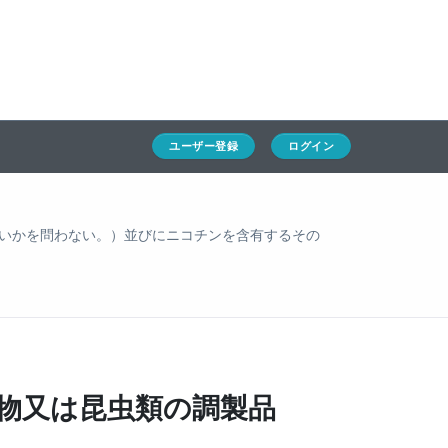
ホーム
ユーザー登録
ログイン
通キャリとは
求人一覧
ユーザー登録
ログイン
通関Ｑ＆Ａ
通関士NEWS
いかを問わない。）並びにニコチンを含有するその
HSコード
動物又は昆虫類の調製品