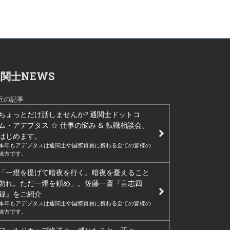
関士NEWS
近の記事
ちょっとだけ話しませんか? 通関士ドットコ
ム・アデプタス ☆ 仕事の悩み & 転職相談会、
はじめます。
本年もアデプタスは通関士や国際貿易に携わる全ての皆様の
味方です。
「一燈を提げて暗夜を行く。暗夜を憂えること
勿れ。ただ一燈を頼め」。佐藤一斎『言志四
録』をご紹介
本年もアデプタスは通関士や国際貿易に携わる全ての皆様の
味方です。