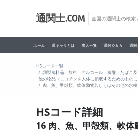
Skip to content
通関士.COM
全国の通関士の検索 /
ホーム
通キャリとは
求人一覧
通関Ｑ＆Ａ
通関
HSコード一覧
調製食料品、飲料、アルコール、食酢、たばこ及
他の物品（ニコチンを人体に摂取するためのものに
肉、魚、甲殻類、軟体動物若しくはその他の水棲
HSコード詳細
16 肉、魚、甲殻類、軟