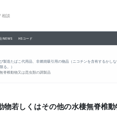
 相談
士NEWS
HSコード
び製造たばこ代用品、非燃焼吸引用の物品（ニコチンを含有するかしな
限る。）
無脊椎動物又は昆虫類の調製品
体動物若しくはその他の水棲無脊椎