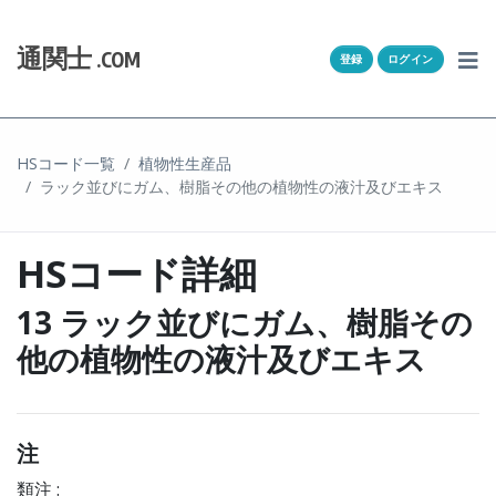
Skip to content
ホーム
通関士
.COM
登録
ログイン
通キャリとは
求人一覧
HSコード一覧
植物性生産品
ラック並びにガム、樹脂その他の植物性の液汁及びエキス
通関Ｑ＆Ａ
通関士NEWS
HSコード詳細
HSコード
13 ラック並びにガム、樹脂その
他の植物性の液汁及びエキス
ユーザー登録
ログイン
注
類注 :