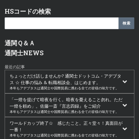
HSコードの検索
通関Ｑ＆Ａ
通関士NEWS
最近の記事
ちょっとだけ話しませんか? 通関士ドットコム・アデプタ
ス ☆ 仕事の悩み & 転職相談会、はじめます。
本年もアデプタスは通関士や国際貿易に携わる全ての皆様の味方です。
「一燈を提げて暗夜を行く。暗夜を憂えること勿れ。ただ
一燈を頼め」。佐藤一斎『言志四録』をご紹介
本年もアデプタスは通関士や国際貿易に携わる全ての皆様の味方です。
ワールドカップ終了☆ 感じたこと。正々堂々！真面目が
一番！
本年もアデプタスは通関士や国際貿易に携わる全ての皆様の味方です。