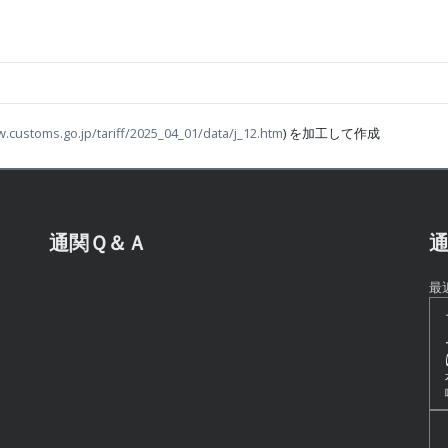
w.customs.go.jp/tariff/2025_04_01/data/j_12.htm
) を加工して作成
通関Ｑ＆Ａ
通
最