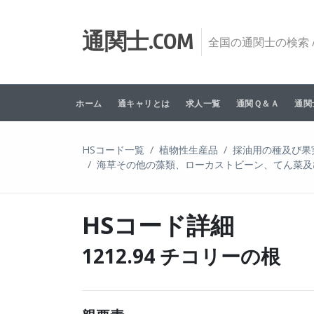
Skip to content
通関士.COM
全国の通関士の検索 /
ホーム
通キャリとは
求人一覧
通関Ｑ＆Ａ
通関
HSコード一覧
植物性生産品
採油用の種及び果
海草その他の藻類、ローカストビーン、てん菜及
HSコード詳細
1212.94 チコリーの根