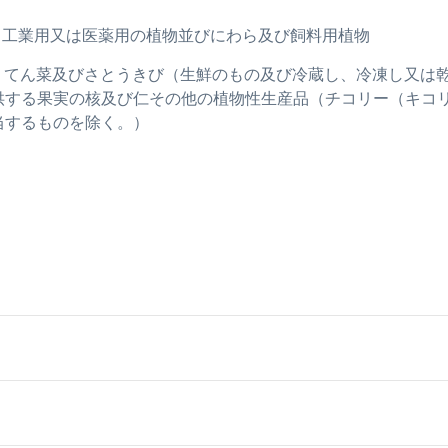
実、工業用又は医薬用の植物並びにわら及び飼料用植物
ビーン、てん菜及びさとうきび（生鮮のもの及び冷蔵し、冷凍し又
供する果実の核及び仁その他の植物性生産品（チコリー（キコ
当するものを除く。）