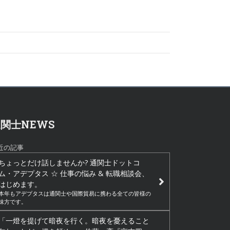
関士NEWS
近の記事
ちょっとだけ話しませんか? 通関士ドットコ
ム・アデプタス ☆ 仕事の悩み & 転職相談会、
はじめます。
本年もアデプタスは通関士や国際貿易に携わる全ての皆様の
味方です。
「一燈を提げて暗夜を行く。暗夜を憂えること