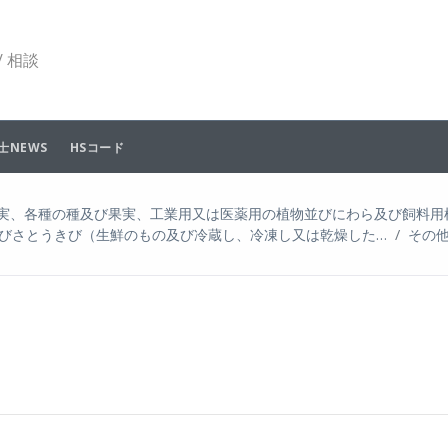
 相談
士NEWS
HSコード
実、各種の種及び果実、工業用又は医薬用の植物並びにわら及び飼料用
びさとうきび（生鮮のもの及び冷蔵し、冷凍し又は乾燥した…
その