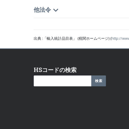
他法令
出典 :「輸入統計品目表」 (税関ホームページ) (
http://ww
HSコードの検索