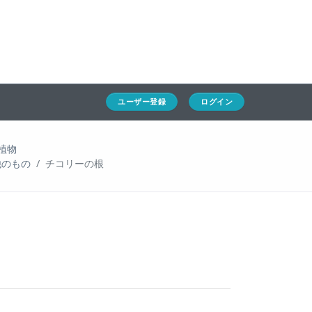
ホーム
ユーザー登録
ログイン
通キャリとは
求人一覧
ユーザー登録
ログイン
通関Ｑ＆Ａ
植物
通関士NEWS
他のもの
チコリーの根
HSコード