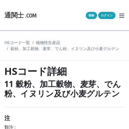
Skip to content
ホーム
通関士
.COM
登録
ログイン
通キャリとは
求人一覧
HSコード一覧
植物性生産品
穀粉、加工穀物、麦芽、でん粉、イヌリン及び小麦グルテン
通関Ｑ＆Ａ
通関士NEWS
HSコード詳細
HSコード
11 穀粉、加工穀物、麦芽、でん
粉、イヌリン及び小麦グルテン
ユーザー登録
ログイン
注
類注 :