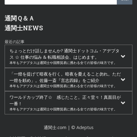
通関Ｑ＆Ａ
通関士NEWS
最近の記事
ちょっとだけ話しませんか? 通関士ドットコム・アデプタ
ス ☆ 仕事の悩み & 転職相談会、はじめます。
本年もアデプタスは通関士や国際貿易に携わる全ての皆様の味方です。
「一燈を提げて暗夜を行く。暗夜を憂えること勿れ。ただ
一燈を頼め」。佐藤一斎『言志四録』をご紹介
本年もアデプタスは通関士や国際貿易に携わる全ての皆様の味方です。
ワールドカップ終了☆ 感じたこと。正々堂々！真面目が
一番！
本年もアデプタスは通関士や国際貿易に携わる全ての皆様の味方です。
通関士.com
| © Adeptus