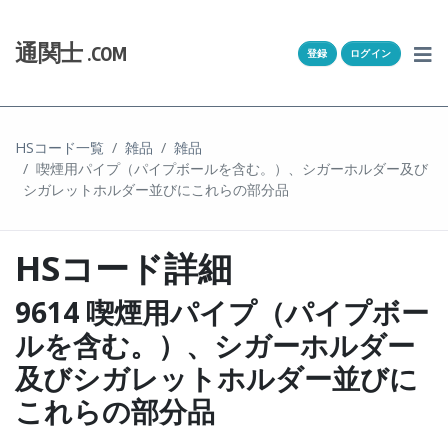
Skip to content
ホーム
通関士
.COM
登録
ログイン
通キャリとは
求人一覧
HSコード一覧
雑品
雑品
喫煙用パイプ（パイプボールを含む。）、シガーホルダー及び
通関Ｑ＆Ａ
シガレットホルダー並びにこれらの部分品
通関士NEWS
HSコード詳細
HSコード
9614 喫煙用パイプ（パイプボー
ユーザー登録
ルを含む。）、シガーホルダー
及びシガレットホルダー並びに
ログイン
これらの部分品