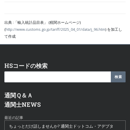
出典 :「輸入統計品目表」 (税関ホームページ)
(
http://www.customs.go.jp/tariff/2025_04_01/data/j_96.htm
) を加工し
て作成
HSコードの検索
通関Ｑ＆Ａ
通関士NEWS
最近の記事
ちょっとだけ話しませんか? 通関士ドットコム・アデプタ