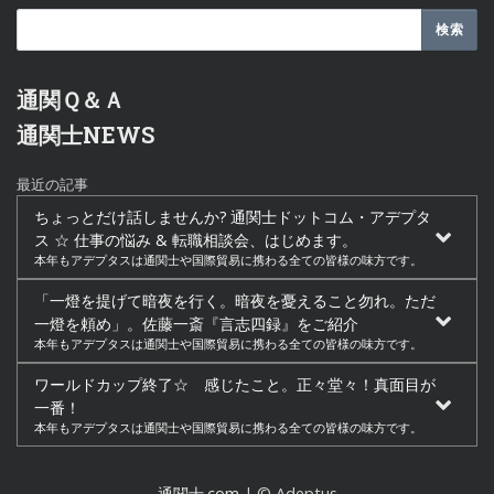
通関Ｑ＆Ａ
通関士NEWS
最近の記事
ちょっとだけ話しませんか? 通関士ドットコム・アデプタ
ス ☆ 仕事の悩み & 転職相談会、はじめます。
本年もアデプタスは通関士や国際貿易に携わる全ての皆様の味方です。
「一燈を提げて暗夜を行く。暗夜を憂えること勿れ。ただ
一燈を頼め」。佐藤一斎『言志四録』をご紹介
本年もアデプタスは通関士や国際貿易に携わる全ての皆様の味方です。
ワールドカップ終了☆ 感じたこと。正々堂々！真面目が
一番！
本年もアデプタスは通関士や国際貿易に携わる全ての皆様の味方です。
通関士.com
| © Adeptus